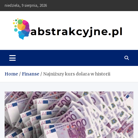
Skip
niedziela, 9 sierpnia, 2026
to
content
Abstrakcyjne
Home
Finanse
Najniższy kurs dolara w historii