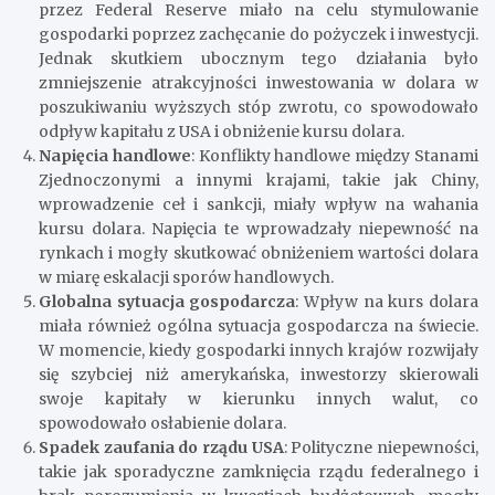
przez Federal Reserve miało na celu stymulowanie
gospodarki poprzez zachęcanie do pożyczek i inwestycji.
Jednak skutkiem ubocznym tego działania było
zmniejszenie atrakcyjności inwestowania w dolara w
poszukiwaniu wyższych stóp zwrotu, co spowodowało
odpływ kapitału z USA i obniżenie kursu dolara.
Napięcia handlowe
: Konflikty handlowe między Stanami
Zjednoczonymi a innymi krajami, takie jak Chiny,
wprowadzenie ceł i sankcji, miały wpływ na wahania
kursu dolara. Napięcia te wprowadzały niepewność na
rynkach i mogły skutkować obniżeniem wartości dolara
w miarę eskalacji sporów handlowych.
Globalna sytuacja gospodarcza
: Wpływ na kurs dolara
miała również ogólna sytuacja gospodarcza na świecie.
W momencie, kiedy gospodarki innych krajów rozwijały
się szybciej niż amerykańska, inwestorzy skierowali
swoje kapitały w kierunku innych walut, co
spowodowało osłabienie dolara.
Spadek zaufania do rządu USA
: Polityczne niepewności,
takie jak sporadyczne zamknięcia rządu federalnego i