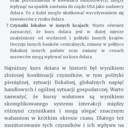
brak porozumienia w kwestiach budżetowych, mogły
wpłynąć na spadek zaufania do rządu USA jako nadawcy
dolara. To z kolei mogło skutkować wycofywaniem się
inwestorów z rynku dolara.
Czynniki lokalne w innych krajach
: Warto również
zaznaczyć, że kurs dolara jest w dużej mierze
uzależniony od wydarzeń i polityki innych krajów.
Decyzje innych banków centralnych, zmiany w polityce
fiskalnej innych państw oraz zmiany w cenach
surowców mogą wpływać na kurs dolara.
Najniższy kurs dolara w historii był wynikiem
złożonej kombinacji czynników, w tym polityki
pieniężnej, sytuacji fiskalnej, globalnych napięć
handlowych i ogólnej sytuacji gospodarczej. Warto
zauważyć, że kursy walutowe są wynikiem
skomplikowanego systemu interakcji między
różnymi czynnikami i mogą ulegać znacznym
wahaniom w krótkim okresie czasu. Dlatego też
monitorowanie tych czynników i ich wpływu na