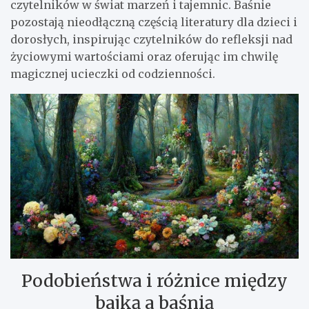
czytelników w świat marzeń i tajemnic. Baśnie
pozostają nieodłączną częścią literatury dla dzieci i
dorosłych, inspirując czytelników do refleksji nad
życiowymi wartościami oraz oferując im chwilę
magicznej ucieczki od codzienności.
Podobieństwa i różnice między
bajką a baśnią