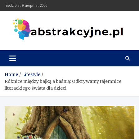
Skip
niedziela, 9 sierpnia, 2026
to
content
Abstrakcyjne
Home
Lifestyle
Różnice między bajką a baśnią: Odkrywamy tajemnice
literackiego świata dla dzieci