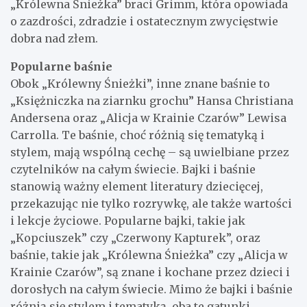
„Królewna Śnieżka” braci Grimm, która opowiada
o zazdrości, zdradzie i ostatecznym zwycięstwie
dobra nad złem.
Popularne baśnie
Obok „Królewny Śnieżki”, inne znane baśnie to
„Księżniczka na ziarnku grochu” Hansa Christiana
Andersena oraz „Alicja w Krainie Czarów” Lewisa
Carrolla. Te baśnie, choć różnią się tematyką i
stylem, mają wspólną cechę – są uwielbiane przez
czytelników na całym świecie. Bajki i baśnie
stanowią ważny element literatury dziecięcej,
przekazując nie tylko rozrywkę, ale także wartości
i lekcje życiowe. Popularne bajki, takie jak
„Kopciuszek” czy „Czerwony Kapturek”, oraz
baśnie, takie jak „Królewna Śnieżka” czy „Alicja w
Krainie Czarów”, są znane i kochane przez dzieci i
dorosłych na całym świecie. Mimo że bajki i baśnie
różnią się stylem i tematyką, oba te gatunki