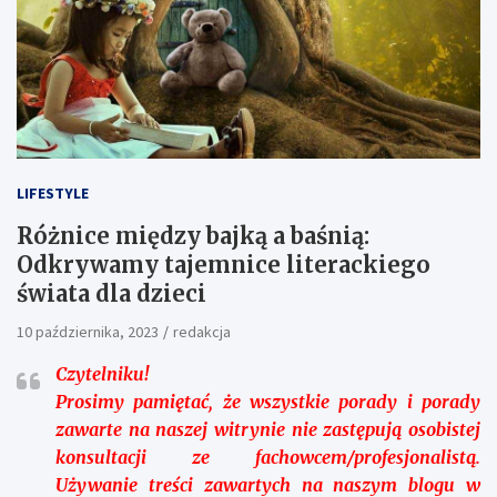
LIFESTYLE
Różnice między bajką a baśnią:
Odkrywamy tajemnice literackiego
świata dla dzieci
10 października, 2023
redakcja
Czytelniku!
Prosimy pamiętać, że wszystkie porady i porady
zawarte na naszej witrynie nie zastępują osobistej
konsultacji ze fachowcem/profesjonalistą.
Używanie treści zawartych na naszym blogu w