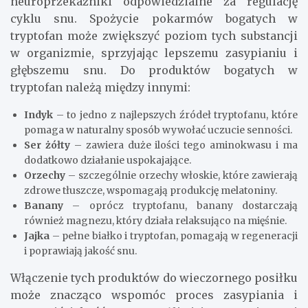
neuroprzekaźniki odpowiedzialne za regulację
cyklu snu. Spożycie pokarmów bogatych w
tryptofan może zwiększyć poziom tych substancji
w organizmie, sprzyjając lepszemu zasypianiu i
głębszemu snu. Do produktów bogatych w
tryptofan należą między innymi:
Indyk
– to jedno z najlepszych źródeł tryptofanu, które
pomaga w naturalny sposób wywołać uczucie senności.
Ser żółty
– zawiera duże ilości tego aminokwasu i ma
dodatkowo działanie uspokajające.
Orzechy
– szczególnie orzechy włoskie, które zawierają
zdrowe tłuszcze, wspomagają produkcję melatoniny.
Banany
– oprócz tryptofanu, banany dostarczają
również magnezu, który działa relaksująco na mięśnie.
Jajka
– pełne białko i tryptofan, pomagają w regeneracji
i poprawiają jakość snu.
Włączenie tych produktów do wieczornego posiłku
może znacząco wspomóc proces zasypiania i