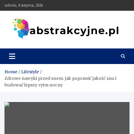
Skip
sobota, 8 sierpnia, 2026
to
content
Abstrakcyjne
Home
Lifestyle
Zdrowe nawyki przed snem: Jak poprawić jakość snu i
budować lepszy rytm nocny