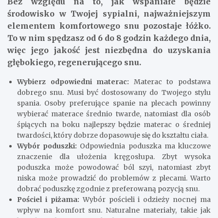
Bez względu na to, jak wspaniałe będzie
środowisko w Twojej sypialni, najważniejszym
elementem komfortowego snu pozostaje łóżko.
To w nim spędzasz od 6 do 8 godzin każdego dnia,
więc jego jakość jest niezbędna do uzyskania
głębokiego, regenerującego snu.
Wybierz odpowiedni materac:
Materac to podstawa
dobrego snu. Musi być dostosowany do Twojego stylu
spania. Osoby preferujące spanie na plecach powinny
wybierać materace średnio twarde, natomiast dla osób
śpiących na boku najlepszy będzie materac o średniej
twardości, który dobrze dopasowuje się do kształtu ciała.
Wybór poduszki:
Odpowiednia poduszka ma kluczowe
znaczenie dla ułożenia kręgosłupa. Zbyt wysoka
poduszka może powodować ból szyi, natomiast zbyt
niska może prowadzić do problemów z plecami. Warto
dobrać poduszkę zgodnie z preferowaną pozycją snu.
Pościel i piżama:
Wybór pościeli i odzieży nocnej ma
wpływ na komfort snu. Naturalne materiały, takie jak