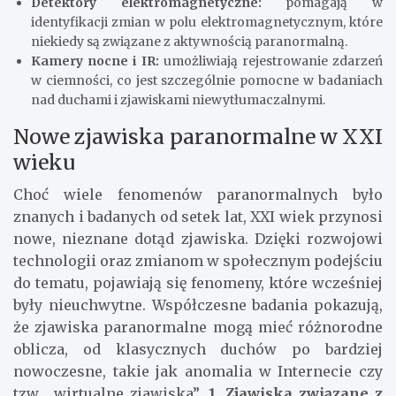
Detektory elektromagnetyczne:
pomagają w
identyfikacji zmian w polu elektromagnetycznym, które
niekiedy są związane z aktywnością paranormalną.
Kamery nocne i IR:
umożliwiają rejestrowanie zdarzeń
w ciemności, co jest szczególnie pomocne w badaniach
nad duchami i zjawiskami niewytłumaczalnymi.
Nowe zjawiska paranormalne w XXI
wieku
Choć wiele fenomenów paranormalnych było
znanych i badanych od setek lat, XXI wiek przynosi
nowe, nieznane dotąd zjawiska. Dzięki rozwojowi
technologii oraz zmianom w społecznym podejściu
do tematu, pojawiają się fenomeny, które wcześniej
były nieuchwytne. Współczesne badania pokazują,
że zjawiska paranormalne mogą mieć różnorodne
oblicza, od klasycznych duchów po bardziej
nowoczesne, takie jak anomalia w Internecie czy
tzw. „wirtualne zjawiska”.
1. Zjawiska związane z