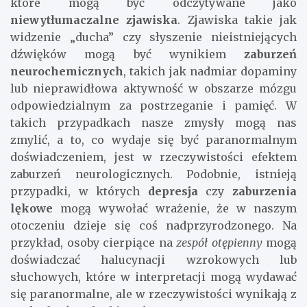
które mogą być odczytywane jako
niewytłumaczalne zjawiska
. Zjawiska takie jak
widzenie „ducha” czy słyszenie nieistniejących
dźwięków mogą być wynikiem
zaburzeń
neurochemicznych
, takich jak nadmiar dopaminy
lub nieprawidłowa aktywność w obszarze mózgu
odpowiedzialnym za postrzeganie i pamięć. W
takich przypadkach nasze zmysły mogą nas
zmylić, a to, co wydaje się być paranormalnym
doświadczeniem, jest w rzeczywistości efektem
zaburzeń neurologicznych. Podobnie, istnieją
przypadki, w których
depresja
czy
zaburzenia
lękowe
mogą wywołać wrażenie, że w naszym
otoczeniu dzieje się coś nadprzyrodzonego. Na
przykład, osoby cierpiące na
zespół otępienny
mogą
doświadczać halucynacji wzrokowych lub
słuchowych, które w interpretacji mogą wydawać
się paranormalne, ale w rzeczywistości wynikają z