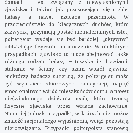
domach i jest związany z niewyjaśnionymi
zjawiskami, takimi jak przesuwające się meble,
hałasy, a nawet rzucane przedmioty. W
przeciwieństwie do klasycznych duchów, które
zazwyczaj przyjmują postać niematerialnych istot,
poltergeist wydaje się być bardziej „aktywny”,
oddziałując fizycznie na otoczenie. W niektórych
przypadkach, zjawisko to może obejmować także
różnego rodzaju hałasy – trzaskanie drzwiami,
stukanie w ściany, czy szum wokół zjawisk.
Niektórzy badacze sugerują, że poltergeist może
być wynikiem zbiorowych halucynacji, napięć
emocjonalnych wśród mieszkańców domu, a nawet
nieświadomego działania osób, które tworzą
fizyczne zjawiska przez własne zachowanie.
Niemniej jednak przypadki, w których nie można
znaleźć racjonalnego wyjaśnienia, wciąż pozostają
nierozwiązane. Przypadki poltergeista stanowią