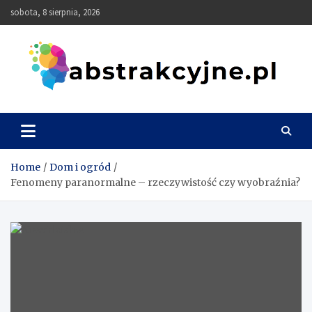
Skip
sobota, 8 sierpnia, 2026
to
content
Abstrakcyjne
Home
Dom i ogród
Fenomeny paranormalne – rzeczywistość czy wyobraźnia?