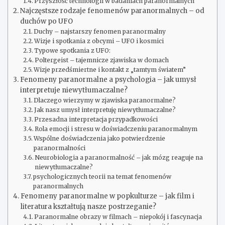
Przyszłość technologii w badaniach paranormalnych
Najczęstsze rodzaje fenomenów paranormalnych – od
duchów po UFO
Duchy – najstarszy fenomen paranormalny
Wizje i spotkania z obcymi – UFO i kosmici
Typowe spotkania z UFO:
Poltergeist – tajemnicze zjawiska w domach
Wizje przedśmiertne i kontakt z „tamtym światem”
Fenomeny paranormalne a psychologia – jak umysł
interpretuje niewytłumaczalne?
Dlaczego wierzymy w zjawiska paranormalne?
Jak nasz umysł interpretuję niewytłumaczalne?
Przesadna interpretacja przypadkowości
Rola emocji i stresu w doświadczeniu paranormalnym
Wspólne doświadczenia jako potwierdzenie
paranormalności
Neurobiologia a paranormalność – jak mózg reaguje na
niewytłumaczalne?
psychologicznych teorii na temat fenomenów
paranormalnych
Fenomeny paranormalne w popkulturze – jak film i
literatura kształtują nasze postrzeganie?
Paranormalne obrazy w filmach – niepokój i fascynacja