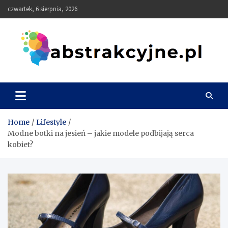
Skip
czwartek, 6 sierpnia, 2026
to
content
Abstrakcyjne
Home
Lifestyle
Modne botki na jesień – jakie modele podbijają serca
kobiet?