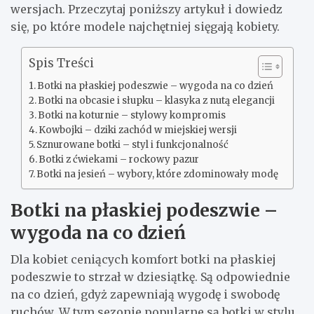
wersjach. Przeczytaj poniższy artykuł i dowiedz
się, po które modele najchętniej sięgają kobiety.
Spis Treści
Botki na płaskiej podeszwie – wygoda na co dzień
Botki na obcasie i słupku – klasyka z nutą elegancji
Botki na koturnie – stylowy kompromis
Kowbojki – dziki zachód w miejskiej wersji
Sznurowane botki – styl i funkcjonalność
Botki z ćwiekami – rockowy pazur
Botki na jesień – wybory, które zdominowały modę
Botki na płaskiej podeszwie –
wygoda na co dzień
Dla kobiet ceniących komfort botki na płaskiej
podeszwie to strzał w dziesiątkę. Są odpowiednie
na co dzień, gdyż zapewniają wygodę i swobodę
ruchów. W tym sezonie popularne są botki w stylu