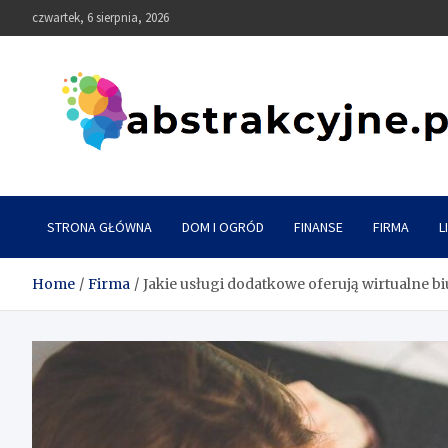
Skip
czwartek, 6 sierpnia, 2026
to
content
Abstrakcyjne
STRONA GŁÓWNA
DOM I OGRÓD
FINANSE
FIRMA
L
Home
Firma
Jakie usługi dodatkowe oferują wirtualne bi