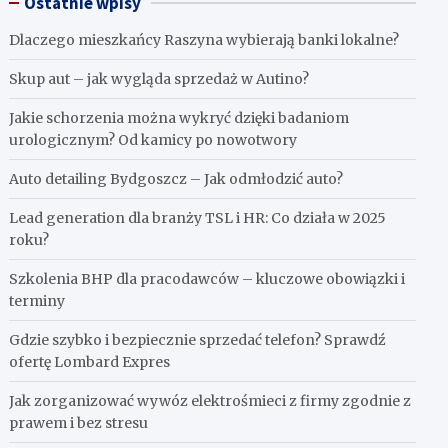
Ostatnie wpisy
Dlaczego mieszkańcy Raszyna wybierają banki lokalne?
Skup aut – jak wygląda sprzedaż w Autino?
Jakie schorzenia można wykryć dzięki badaniom
urologicznym? Od kamicy po nowotwory
Auto detailing Bydgoszcz – Jak odmłodzić auto?
Lead generation dla branży TSL i HR: Co działa w 2025
roku?
Szkolenia BHP dla pracodawców – kluczowe obowiązki i
terminy
Gdzie szybko i bezpiecznie sprzedać telefon? Sprawdź
ofertę Lombard Expres
Jak zorganizować wywóz elektrośmieci z firmy zgodnie z
prawem i bez stresu