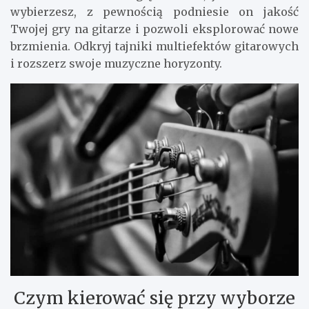
wybierzesz, z pewnością podniesie on jakość
Twojej gry na gitarze i pozwoli eksplorować nowe
brzmienia. Odkryj tajniki multiefektów gitarowych
i rozszerz swoje muzyczne horyzonty.
Czym kierować się przy wyborze