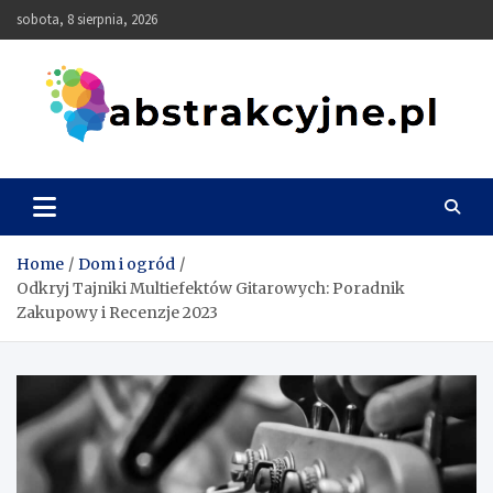
Skip
sobota, 8 sierpnia, 2026
to
content
Abstrakcyjne
Home
Dom i ogród
Odkryj Tajniki Multiefektów Gitarowych: Poradnik
Zakupowy i Recenzje 2023