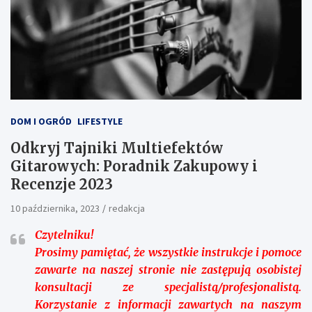
DOM I OGRÓD
LIFESTYLE
Odkryj Tajniki Multiefektów
Gitarowych: Poradnik Zakupowy i
Recenzje 2023
10 października, 2023
redakcja
Czytelniku!
Prosimy pamiętać, że wszystkie instrukcje i pomoce
zawarte na naszej stronie nie zastępują osobistej
konsultacji ze specjalistą/profesjonalistą.
Korzystanie z informacji zawartych na naszym