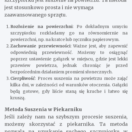
szczypiorku jest suszenie na powietrzu. Ta metoda
jest stosunkowo prosta i nie wymaga
zaawansowanego sprzętu.
Rozłożenie na powierzchni
: Po dokładnym umyciu
szczypiorku rozkładamy go na równomiernie na
powierzchni, np. na kratce lub ręczniku papierowym.
Zachowanie przewiewności
: Ważne jest, aby zapewnić
odpowiednią przewiewność. Możemy to osiągnąć
poprzez ustawienie gałązek w miejscu, gdzie jest lekki
przewiew powietrza, jednak chroniąc je przed
bezpośrednim działaniem promieni słonecznych.
Cierpliwość
: Proces suszenia na powietrzu może zająć
kilka dni, w zależności od warunków otoczenia. Gałązki
będą gotowe, gdy liście staną się kruche i łatwo się
kruszą.
Metoda Suszenia w Piekarniku
Jeśli zależy nam na szybszym procesie suszenia,
możemy skorzystać z piekarnika. Ta metoda
pozwala na uzyskanie suchego szczypiorku w