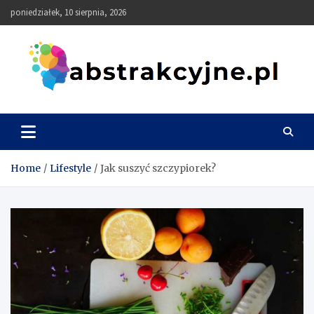
Skip
poniedziałek, 10 sierpnia, 2026
to
content
Abstrakcyjne
Home
Lifestyle
Jak suszyć szczypiorek?