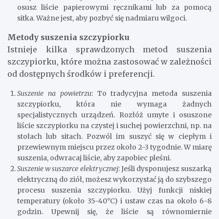
osusz liście papierowymi ręcznikami lub za pomocą
sitka. Ważne jest, aby pozbyć się nadmiaru wilgoci.
Metody suszenia szczypiorku
Istnieje kilka sprawdzonych metod suszenia
szczypiorku, które można zastosować w zależności
od dostępnych środków i preferencji.
Suszenie na powietrzu
: To tradycyjna metoda suszenia
szczypiorku, która nie wymaga żadnych
specjalistycznych urządzeń. Rozłóż umyte i osuszone
liście szczypiorku na czystej i suchej powierzchni, np. na
stołach lub sitach. Pozwól im suszyć się w ciepłym i
przewiewnym miejscu przez około 2-3 tygodnie. W miarę
suszenia, odwracaj liście, aby zapobiec pleśni.
Suszenie w suszarce elektrycznej
: Jeśli dysponujesz suszarką
elektryczną do ziół, możesz wykorzystać ją do szybszego
procesu suszenia szczypiorku. Użyj funkcji niskiej
temperatury (około 35-40°C) i ustaw czas na około 6-8
godzin. Upewnij się, że liście są równomiernie