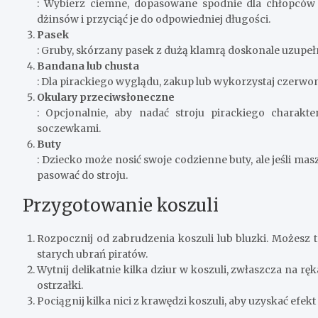
: Wybierz ciemne, dopasowane spodnie dla chłopców 
dżinsów i przyciąć je do odpowiedniej długości.
Pasek
: Gruby, skórzany pasek z dużą klamrą doskonale uzupełni
Bandana lub chusta
: Dla pirackiego wyglądu, zakup lub wykorzystaj czerwon
Okulary przeciwsłoneczne
: Opcjonalnie, aby nadać stroju pirackiego charak
soczewkami.
Buty
: Dziecko może nosić swoje codzienne buty, ale jeśli mas
pasować do stroju.
Przygotowanie koszuli
Rozpocznij od zabrudzenia koszuli lub bluzki. Możesz t
starych ubrań piratów.
Wytnij delikatnie kilka dziur w koszuli, zwłaszcza na 
ostrzałki.
Pociągnij kilka nici z krawędzi koszuli, aby uzyskać efekt