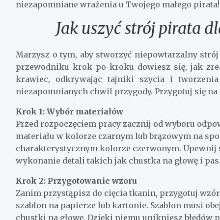
niezapomniane wrażenia u Twojego małego pirata!
Jak uszyć strój pirata d
Marzysz o tym, aby stworzyć niepowtarzalny str
przewodniku krok po kroku dowiesz się, jak zre
krawiec, odkrywając tajniki szycia i tworzeni
niezapomnianych chwil przygody. Przygotuj się na
Krok 1: Wybór materiałów
Przed rozpoczęciem pracy zacznij od wyboru odpo
materiału w kolorze czarnym lub brązowym na spod
charakterystycznym kolorze czerwonym. Upewnij s
wykonanie detali takich jak chustka na głowę i pas
Krok 2: Przygotowanie wzoru
Zanim przystąpisz do cięcia tkanin, przygotuj wzór 
szablon na papierze lub kartonie. Szablon musi ob
chustki na głowę. Dzięki niemu unikniesz błędów p