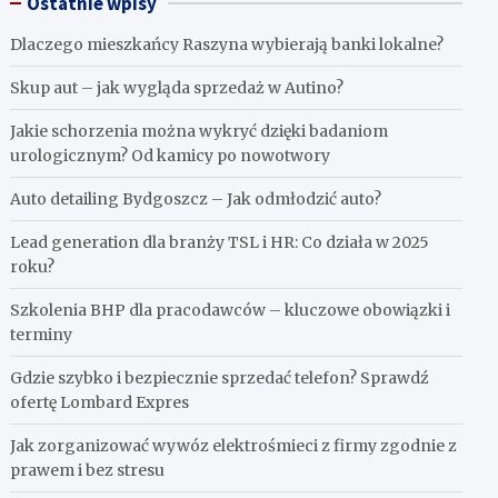
Ostatnie wpisy
Dlaczego mieszkańcy Raszyna wybierają banki lokalne?
Skup aut – jak wygląda sprzedaż w Autino?
Jakie schorzenia można wykryć dzięki badaniom
urologicznym? Od kamicy po nowotwory
Auto detailing Bydgoszcz – Jak odmłodzić auto?
Lead generation dla branży TSL i HR: Co działa w 2025
roku?
Szkolenia BHP dla pracodawców – kluczowe obowiązki i
terminy
Gdzie szybko i bezpiecznie sprzedać telefon? Sprawdź
ofertę Lombard Expres
Jak zorganizować wywóz elektrośmieci z firmy zgodnie z
prawem i bez stresu