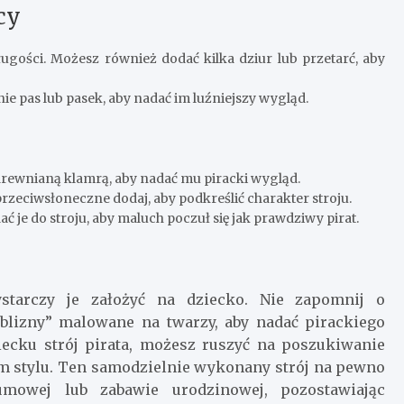
cy
długości. Możesz również dodać kilka dziur lub przetarć, aby
nie pas lub pasek, aby nadać im luźniejszy wygląd.
rewnianą klamrą, aby nadać mu piracki wygląd.
przeciwsłoneczne dodaj, aby podkreślić charakter stroju.
ć je do stroju, aby maluch poczuł się jak prawdziwy pirat.
starczy je założyć na dziecko. Nie zapomnij o
lizny” malowane na twarzy, aby nadać pirackiego
ziecku strój pirata, możesz ruszyć na poszukiwanie
im stylu. Ten samodzielnie wykonany strój na pewno
umowej lub zabawie urodzinowej, pozostawiając