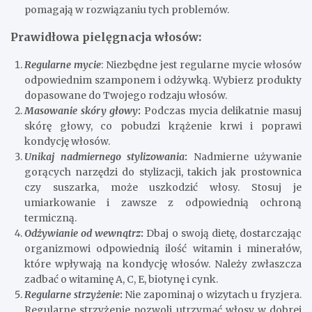
pomagają w rozwiązaniu tych problemów.
Prawidłowa pielęgnacja włosów:
Regularne mycie
: Niezbędne jest regularne mycie włosów
odpowiednim szamponem i odżywką. Wybierz produkty
dopasowane do Twojego rodzaju włosów.
Masowanie skóry głowy
:
Podczas mycia delikatnie masuj
skórę głowy, co pobudzi krążenie krwi i poprawi
kondycję włosów.
Unikaj nadmiernego stylizowania
:
Nadmierne używanie
gorących narzędzi do stylizacji, takich jak prostownica
czy suszarka, może uszkodzić włosy. Stosuj je
umiarkowanie i zawsze z odpowiednią ochroną
termiczną.
Odżywianie od wewnątrz
:
Dbaj o swoją dietę, dostarczając
organizmowi odpowiednią ilość witamin i minerałów,
które wpływają na kondycję włosów. Należy zwłaszcza
zadbać o witaminę A, C, E, biotynę i cynk.
Regularne strzyżenie
:
Nie zapominaj o wizytach u fryzjera.
Regularne strzyżenie pozwoli utrzymać włosy w dobrej