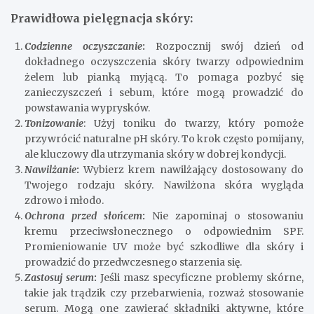
Prawidłowa pielęgnacja skóry:
Codzienne oczyszczanie
:
Rozpocznij swój dzień od
dokładnego oczyszczenia skóry twarzy odpowiednim
żelem lub pianką myjącą. To pomaga pozbyć się
zanieczyszczeń i sebum, które mogą prowadzić do
powstawania wyprysków.
Tonizowanie
: Użyj toniku do twarzy, który pomoże
przywrócić naturalne pH skóry. To krok często pomijany,
ale kluczowy dla utrzymania skóry w dobrej kondycji.
Nawilżanie
:
Wybierz krem nawilżający dostosowany do
Twojego rodzaju skóry. Nawilżona skóra wygląda
zdrowo i młodo.
Ochrona przed słońcem
:
Nie zapominaj o stosowaniu
kremu przeciwsłonecznego o odpowiednim SPF.
Promieniowanie UV może być szkodliwe dla skóry i
prowadzić do przedwczesnego starzenia się.
Zastosuj serum
:
Jeśli masz specyficzne problemy skórne,
takie jak trądzik czy przebarwienia, rozważ stosowanie
serum. Mogą one zawierać składniki aktywne, które