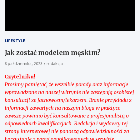
LIFESTYLE
Jak zostać modelem męskim?
8 października, 2023
redakcja
Czytelniku!
Prosimy pamiętać, że wszelkie porady oraz informacje
wprowadzone na naszej witrynie nie zastępują osobistej
konsultacji ze fachowcem/lekarzem. Branie przykładu z
informacji zawartych na naszym blogu w praktyce
zawsze powinno być konsultowane z profesjonalistą o
odpowiednich kwalifikacjach. Redakcja i wydawcy tej
strony internetowej nie ponoszą odpowiedzialności za
korzystanie z porad opublikowanych w serwisie.