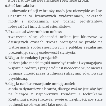
który nauczy Cię eleganckiego i pewnego kroku.
Sieć kontaktów:
Budowanie relacji w branży mody jest niezwykle ważne.
Uczestnicz w branżowych wydarzeniach, pokazach
mody i spotkaniach, aby poznać projektantów,
fotografów i innych profesjonalistów.
Praca nad wizerunkiem online:
Tworzenie silnej obecności online jest kluczowe w
dzisiejszych czasach. Twórz profesjonalne profile na
platformach społecznościowych i publikuj regularnie,
prezentując swoją osobowość i styl życia.
Wsparcie rodziny i przyjaciół:
Kariera jako model męski może być trudna i wymagająca.
Wsparcie rodziny i przyjaciół jest nieocenione, ponieważ
pomaga przejść przez trudności i utrzymać równowagę
psychiczną.
Ciągła nauka i rozwijanie umiejętności:
Moda to dynamiczna branża, dlatego ważne jest, aby być
na bieżąco z najnowszymi trendami i technikami.
Kontynuuj naukę i rozwijaj swoje umiejętności, aby stale
podnosić swoją wartość jako model.