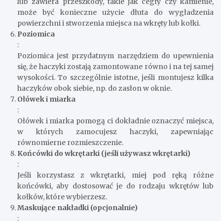
lub zawiera przeszkody, takie jak cegły czy kamienie,
może być konieczne użycie dłuta do wygładzenia
powierzchni i stworzenia miejsca na wkręty lub kołki.
Poziomica
:
Poziomica jest przydatnym narzędziem do upewnienia
się, że haczyki zostają zamontowane równo i na tej samej
wysokości. To szczególnie istotne, jeśli montujesz kilka
haczyków obok siebie, np. do zasłon w oknie.
Ołówek i miarka
:
Ołówek i miarka pomogą ci dokładnie oznaczyć miejsca,
w których zamocujesz haczyki, zapewniając
równomierne rozmieszczenie.
Końcówki do wkrętarki (jeśli używasz wkrętarki)
:
Jeśli korzystasz z wkrętarki, miej pod ręką różne
końcówki, aby dostosować je do rodzaju wkrętów lub
kołków, które wybierzesz.
Maskujące nakładki (opcjonalnie)
: