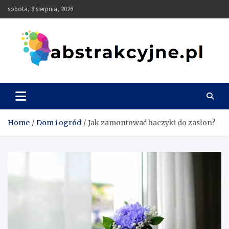
Skip
sobota, 8 sierpnia, 2026
to
content
Abstrakcyjne
Home
Dom i ogród
Jak zamontować haczyki do zasłon?