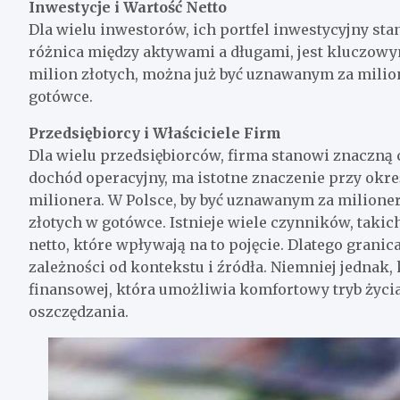
Inwestycje i Wartość Netto
Dla wielu inwestorów, ich portfel inwestycyjny stan
różnica między aktywami a długami, jest kluczowy
milion złotych, można już być uznawanym za milione
gotówce.
Przedsiębiorcy i Właściciele Firm
Dla wielu przedsiębiorców, firma stanowi znaczną c
dochód operacyjny, ma istotne znaczenie przy okreś
milionera. W Polsce, by być uznawanym za milioner
złotych w gotówce. Istnieje wiele czynników, takic
netto, które wpływają na to pojęcie. Dlatego grani
zależności od kontekstu i źródła. Niemniej jednak,
finansowej, która umożliwia komfortowy tryb życi
oszczędzania.