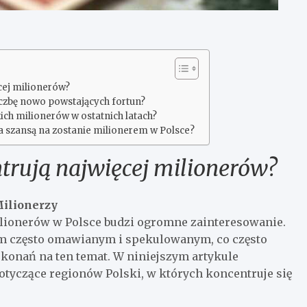
cej milionerów?
czbę nowo powstających fortun?
kich milionerów w ostatnich latach?
 a szansą na zostanie milionerem w Polsce?
ntrują najwięcej milionerów?
Milionerzy
milionerów w Polsce budzi ogromne zainteresowanie.
em często omawianym i spekulowanym, co często
konań na ten temat. W niniejszym artykule
dotyczące regionów Polski, w których koncentruje się