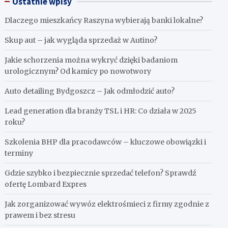
Ostatnie wpisy
Dlaczego mieszkańcy Raszyna wybierają banki lokalne?
Skup aut – jak wygląda sprzedaż w Autino?
Jakie schorzenia można wykryć dzięki badaniom
urologicznym? Od kamicy po nowotwory
Auto detailing Bydgoszcz – Jak odmłodzić auto?
Lead generation dla branży TSL i HR: Co działa w 2025
roku?
Szkolenia BHP dla pracodawców – kluczowe obowiązki i
terminy
Gdzie szybko i bezpiecznie sprzedać telefon? Sprawdź
ofertę Lombard Expres
Jak zorganizować wywóz elektrośmieci z firmy zgodnie z
prawem i bez stresu