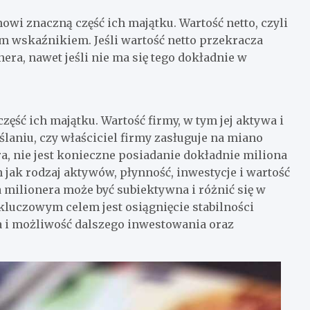
owi znaczną część ich majątku. Wartość netto, czyli
m wskaźnikiem. Jeśli wartość netto przekracza
ra, nawet jeśli nie ma się tego dokładnie w
zęść ich majątku. Wartość firmy, w tym jej aktywa i
laniu, czy właściciel firmy zasługuje na miano
a, nie jest konieczne posiadanie dokładnie miliona
h jak rodzaj aktywów, płynność, inwestycje i wartość
ca milionera może być subiektywna i różnić się w
 kluczowym celem jest osiągnięcie stabilności
a i możliwość dalszego inwestowania oraz