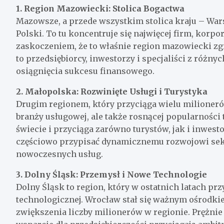
1. Region Mazowiecki: Stolica Bogactwa
Mazowsze, a przede wszystkim stolica kraju – Wa
Polski. To tu koncentruje się najwięcej firm, korpora
zaskoczeniem, że to właśnie region mazowiecki zg
to przedsiębiorcy, inwestorzy i specjaliści z różnyc
osiągnięcia sukcesu finansowego.
2. Małopolska: Rozwinięte Usługi i Turystyka
Drugim regionem, który przyciąga wielu milionerów
branży usługowej, ale także rosnącej popularności t
świecie i przyciąga zarówno turystów, jak i inwe
częściowo przypisać dynamicznemu rozwojowi sekt
nowoczesnych usług.
3. Dolny Śląsk: Przemysł i Nowe Technologie
Dolny Śląsk to region, który w ostatnich latach p
technologicznej. Wrocław stał się ważnym ośrodkiem
zwiększenia liczby milionerów w regionie. Prężnie 