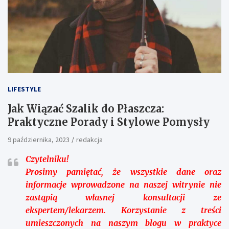
LIFESTYLE
Jak Wiązać Szalik do Płaszcza:
Praktyczne Porady i Stylowe Pomysły
9 października, 2023
redakcja
Czytelniku!
Prosimy pamiętać, że wszystkie dane oraz
informacje wprowadzone na naszej witrynie nie
zastąpią własnej konsultacji ze
ekspertem/lekarzem. Korzystanie z treści
umieszczonych na naszym blogu w praktyce