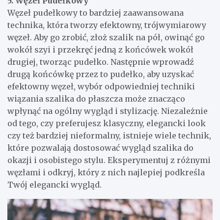
5. Węzeł Pudełkowy
Węzeł pudełkowy to bardziej zaawansowana
technika, która tworzy efektowny, trójwymiarowy
węzeł. Aby go zrobić, złoż szalik na pół, owinąć go
wokół szyi i przekręć jedną z końcówek wokół
drugiej, tworząc pudełko. Następnie wprowadź
drugą końcówkę przez to pudełko, aby uzyskać
efektowny węzeł, wybór odpowiedniej techniki
wiązania szalika do płaszcza może znacząco
wpłynąć na ogólny wygląd i stylizację. Niezależnie
od tego, czy preferujesz klasyczny, elegancki look
czy też bardziej nieformalny, istnieje wiele technik,
które pozwalają dostosować wygląd szalika do
okazji i osobistego stylu. Eksperymentuj z różnymi
węzłami i odkryj, który z nich najlepiej podkreśla
Twój elegancki wygląd.