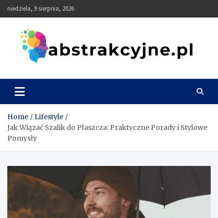
Skip
niedziela, 9 sierpnia, 2026
to
content
Abstrakcyjne
Home
Lifestyle
Jak Wiązać Szalik do Płaszcza: Praktyczne Porady i Stylowe
Pomysły