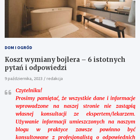
DOM I OGRÓD
Koszt wymiany bojlera – 6 istotnych
pytań i odpowiedzi
9 października, 2023
redakcja
Czytelniku!
Prosimy pamiętać, że wszystkie dane i informacje
wprowadzone na naszej stronie nie zastąpią
własnej konsultacji ze ekspertem/lekarzem.
Używanie informacji umieszczonych na naszym
blogu w praktyce zawsze powinno być
konsultowane z profesjonalistą o odpowiednich