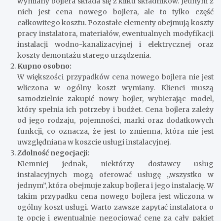
wymiany bojlera składa się z kilku składników. Jednym z
nich jest cena nowego bojlera, ale to tylko część
całkowitego kosztu. Pozostałe elementy obejmują koszty
pracy instalatora, materiałów, ewentualnych modyfikacji
instalacji wodno-kanalizacyjnej i elektrycznej oraz
koszty demontażu starego urządzenia.
Kupno osobno:
W większości przypadków cena nowego bojlera nie jest
wliczona w ogólny koszt wymiany. Klienci muszą
samodzielnie zakupić nowy bojler, wybierając model,
który spełnia ich potrzeby i budżet. Cena bojlera zależy
od jego rodzaju, pojemności, marki oraz dodatkowych
funkcji, co oznacza, że ​​jest to zmienna, która nie jest
uwzględniana w koszcie usługi instalacyjnej.
Zdolność negocjacji:
Niemniej jednak, niektórzy dostawcy usług
instalacyjnych mogą oferować usługę „wszystko w
jednym”, która obejmuje zakup bojlera i jego instalację. W
takim przypadku cena nowego bojlera jest wliczona w
ogólny koszt usługi. Warto zawsze zapytać instalatora o
tę opcję i ewentualnie negocjować cenę za cały pakiet