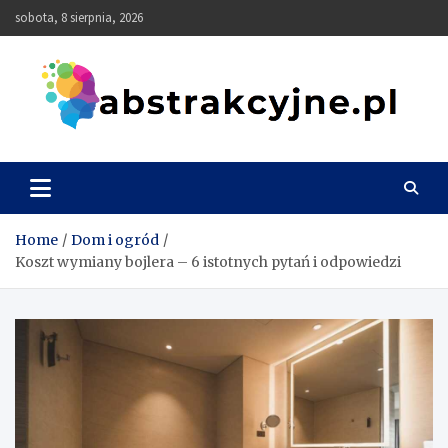
Skip
sobota, 8 sierpnia, 2026
to
content
Abstrakcyjne
Home
Dom i ogród
Koszt wymiany bojlera – 6 istotnych pytań i odpowiedzi