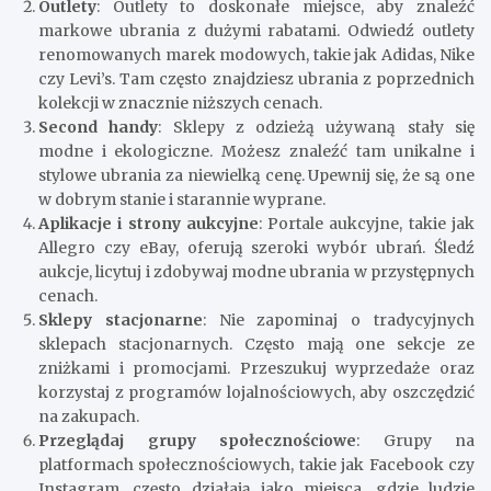
Outlety
: Outlety to doskonałe miejsce, aby znaleźć
markowe ubrania z dużymi rabatami. Odwiedź outlety
renomowanych marek modowych, takie jak Adidas, Nike
czy Levi’s. Tam często znajdziesz ubrania z poprzednich
kolekcji w znacznie niższych cenach.
Second handy
: Sklepy z odzieżą używaną stały się
modne i ekologiczne. Możesz znaleźć tam unikalne i
stylowe ubrania za niewielką cenę. Upewnij się, że są one
w dobrym stanie i starannie wyprane.
Aplikacje i strony aukcyjne
: Portale aukcyjne, takie jak
Allegro czy eBay, oferują szeroki wybór ubrań. Śledź
aukcje, licytuj i zdobywaj modne ubrania w przystępnych
cenach.
Sklepy stacjonarne
: Nie zapominaj o tradycyjnych
sklepach stacjonarnych. Często mają one sekcje ze
zniżkami i promocjami. Przeszukuj wyprzedaże oraz
korzystaj z programów lojalnościowych, aby oszczędzić
na zakupach.
Przeglądaj grupy społecznościowe
: Grupy na
platformach społecznościowych, takie jak Facebook czy
Instagram, często działają jako miejsca, gdzie ludzie