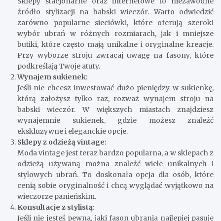
Sklepy stacjonarne oraz internetowe to niezawodne
źródło stylizacji na babski wieczór. Warto odwiedzić
zarówno popularne sieciówki, które oferują szeroki
wybór ubrań w różnych rozmiarach, jak i mniejsze
butiki, które często mają unikalne i oryginalne kreacje.
Przy wyborze stroju zwracaj uwagę na fasony, które
podkreślają Twoje atuty.
Wynajem sukienek:
Jeśli nie chcesz inwestować dużo pieniędzy w sukienkę,
którą założysz tylko raz, rozważ wynajem stroju na
babski wieczór. W większych miastach znajdziesz
wynajemnie sukienek, gdzie możesz znaleźć
ekskluzywne i eleganckie opcje.
Sklepy z odzieżą vintage:
Moda vintage jest teraz bardzo popularna, a w sklepach z
odzieżą używaną można znaleźć wiele unikalnych i
stylowych ubrań. To doskonała opcja dla osób, które
cenią sobie oryginalność i chcą wyglądać wyjątkowo na
wieczorze panieńskim.
Konsultacje z stylistą:
Jeśli nie jesteś pewna, jaki fason ubrania najlepiej pasuje