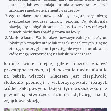
sprzedają lub wymieniają ubrania. Możesz tam znaleźć
unikalne i niedrogie elementy garderoby.
Wyprzedaże sezonowe
: Sklepy często organizują
wyprzedaże podczas zmiany sezonu. To doskonała
okazja, aby zdobyć ubrania na babski wieczór w niższych
cenach. Śledź daty i bądź gotowa na łowy.
Marki własne
: Warto także rozważyć zakup odzieży od
lokalnych projektantów lub marek niezależnych. Często
oferują one oryginalne i przystępnie wycenione ubrania,
które mogą wyróżnić Cię na babskim wieczorze.
Istnieje wiele miejsc, gdzie możesz znaleźć
przystępne cenowo, a jednocześnie modne ubrania
na babski wieczór. Kluczem jest cierpliwość,
śledzenie promocji i wykorzystywanie różnych
źródeł zakupowych. Dzięki tym wskazówkom z
pewnością stworzysz świetną stylizację na tę
wyjątkową okazję.