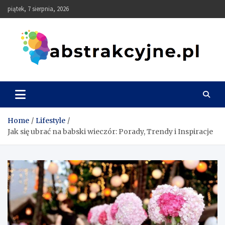
Skip
piątek, 7 sierpnia, 2026
to
content
Abstrakcyjne
Home
Lifestyle
Jak się ubrać na babski wieczór: Porady, Trendy i Inspiracje