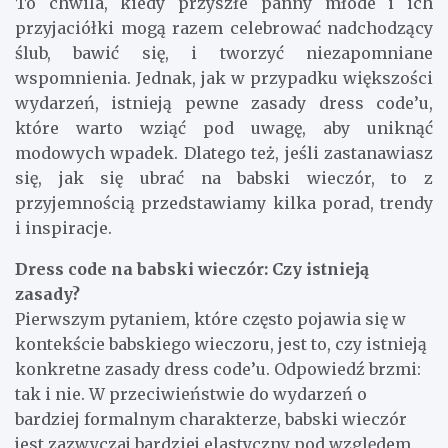
To chwila, kiedy przyszłe panny młode i ich
przyjaciółki mogą razem celebrować nadchodzący
ślub, bawić się, i tworzyć niezapomniane
wspomnienia. Jednak, jak w przypadku większości
wydarzeń, istnieją pewne zasady dress code’u,
które warto wziąć pod uwagę, aby uniknąć
modowych wpadek. Dlatego też, jeśli zastanawiasz
się, jak się ubrać na babski wieczór, to z
przyjemnością przedstawiamy kilka porad, trendy
i inspiracje.
Dress code na babski wieczór: Czy istnieją
zasady?
Pierwszym pytaniem, które często pojawia się w
kontekście babskiego wieczoru, jest to, czy istnieją
konkretne zasady dress code’u. Odpowiedź brzmi:
tak i nie. W przeciwieństwie do wydarzeń o
bardziej formalnym charakterze, babski wieczór
jest zazwyczaj bardziej elastyczny pod względem