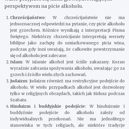
perspektywom na picie alkoholu.
Chrześcijaństwo
: W chrześcijaństwie nie ma
jednoznacznej odpowiedzi na pytanie, czy picie alkoholu
jest grzechem. Różnice wynikają z interpretacji Pisma
Świętego. Niektórzy chrześcijanie interpretują wersety
biblijne jako zachętę do umiarkowanego picia wina,
podczas gdy inni uważają, że całkowite powstrzymanie
się od alkoholu jest zalecane.
Islam
: W islamie alkohol jest ściśle zakazany. Koran
wyraźnie zabrania spożywania alkoholu, uważając go za
grzech i źródło wielu złych zachowań.
Judaizm
: Judaizm również ma restrykcyjne podejście do
alkoholu. W wielu przypadkach alkohol jest dozwolony
tylko w religijnych obrzędach, takich jak Kidusz podczas
Szabatu.
Hinduizm i buddyjskie podejście
: W hinduizmie i
buddyźmie podejście do alkoholu zależy od
indywidualnych przekonań. Nie ma jednolitego
stanowiska w tych religiach, ale niektóre tradycje