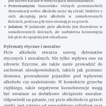
jest surowo karane w wielu krajach muzułmańskich.
Protestantyzm
: Stanowisko różnych protestanckich
denominacji wobec alkoholu może się różnić. Niektóre z
nich akceptują picie alkoholu w umiarkowanych
ilościach, podczas gdy inne uważają je za grzech.
Judaizm
: W judaizmie picie alkoholu jest dozwolone w
umiarkowanych ilościach, ale nadmierna konsumpcja
lub picie do upojenia jest odradzane.
Dylematy etyczne i moralne
Picie alkoholu stwarza szereg dylematów
etycznych i moralnych. Nie tylko wpływa ono na
zdrowie fizyczne, ale także może prowadzić do
zachowań nieodpowiednich, takich jak przemoc
domowa, prowadzenie pojazdów pod wpływem
alkoholu czy uzależnienie. W kontekście grzechu
ciężkiego, takie negatywne konsekwencje mogą
być uważane za dodatkowe obciążenie moralne.
Odpowiedź na pytanie, czy picie alkoholu to grzech
ciężki, jest zależna od perspektywy religijnej oraz