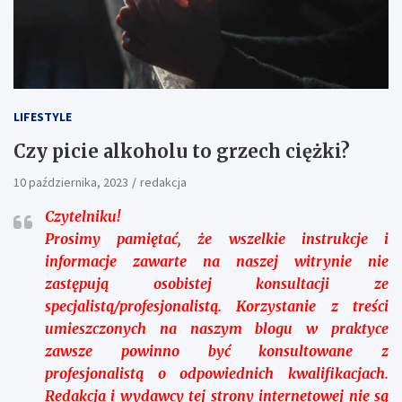
LIFESTYLE
Czy picie alkoholu to grzech ciężki?
10 października, 2023
redakcja
Czytelniku!
Prosimy pamiętać, że wszelkie instrukcje i
informacje zawarte na naszej witrynie nie
zastępują osobistej konsultacji ze
specjalistą/profesjonalistą. Korzystanie z treści
umieszczonych na naszym blogu w praktyce
zawsze powinno być konsultowane z
profesjonalistą o odpowiednich kwalifikacjach.
Redakcja i wydawcy tej strony internetowej nie są