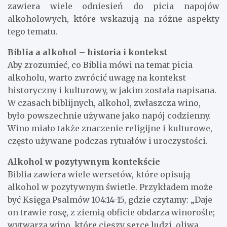
zawiera wiele odniesień do picia napojów
alkoholowych, które wskazują na różne aspekty
tego tematu.
Biblia a alkohol – historia i kontekst
Aby zrozumieć, co Biblia mówi na temat picia
alkoholu, warto zwrócić uwagę na kontekst
historyczny i kulturowy, w jakim została napisana.
W czasach biblijnych, alkohol, zwłaszcza wino,
było powszechnie używane jako napój codzienny.
Wino miało także znaczenie religijne i kulturowe,
często używane podczas rytuałów i uroczystości.
Alkohol w pozytywnym kontekście
Biblia zawiera wiele wersetów, które opisują
alkohol w pozytywnym świetle. Przykładem może
być Księga Psalmów 104:14-15, gdzie czytamy: „Daje
on trawie rosę, z ziemią obficie obdarza winorośle;
wytwarza wino, które cieszy serce ludzi, oliwa,