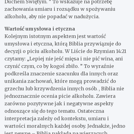
Duchem Świętym. ” To wskazuje na potrzebę
zachowania umiaru i rozsądku w spożywaniu
alkoholu, aby nie popadać w nadużycia.
Wartość umysłowa i etyczna
Kolejnym istotnym aspektem jest wartość
umysłowa i etyczna, którą Biblia przywiązuje do
decyzji o piciu alkoholu. W Liście do Rzymian 14:21
czytamy: „Lepiej nie jeść mięsa i nie pić wina, ani
czynić czym, co by kogoś zbiło. ” To wyraźnie
podkreśla znaczenie szacunku dla innych oraz
unikania zachowań, które mogą prowadzić do
grzechu lub krzywdzenia innych osób. , Biblia nie
jednoznacznie ocenia picie alkoholu. Zawiera
zarówno pozytywne jak i negatywne aspekty
odnoszące się do tego tematu. Ostateczna
interpretacja zależy od kontekstu, umiaru i
wartości moralnych każdej osoby. Jednakże, jedno
jest pewne – Biblia nakłada na wierzących