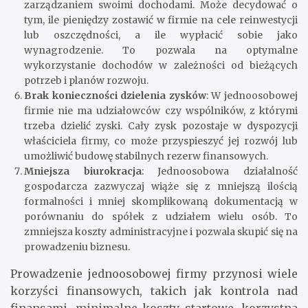
zarządzaniem swoimi dochodami. Może decydować o
tym, ile pieniędzy zostawić w firmie na cele reinwestycji
lub oszczędności, a ile wypłacić sobie jako
wynagrodzenie. To pozwala na optymalne
wykorzystanie dochodów w zależności od bieżących
potrzeb i planów rozwoju.
Brak konieczności dzielenia zysków
: W jednoosobowej
firmie nie ma udziałowców czy wspólników, z którymi
trzeba dzielić zyski. Cały zysk pozostaje w dyspozycji
właściciela firmy, co może przyspieszyć jej rozwój lub
umożliwić budowę stabilnych rezerw finansowych.
Mniejsza biurokracja
: Jednoosobowa działalność
gospodarcza zazwyczaj wiąże się z mniejszą ilością
formalności i mniej skomplikowaną dokumentacją w
porównaniu do spółek z udziałem wielu osób. To
zmniejsza koszty administracyjne i pozwala skupić się na
prowadzeniu biznesu.
Prowadzenie jednoosobowej firmy przynosi wiele
korzyści finansowych, takich jak kontrola nad
finansami, minimalne koszty startowe, korzystna