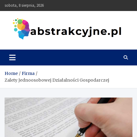
Skip
sobota, 8 sierpnia, 2026
to
content
Abstrakcyjne
Home
Firma
Zalety Jednoosobowej Działalności Gospodarczej