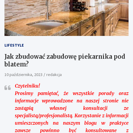
LIFESTYLE
Jak zbudować zabudowę piekarnika pod
blatem?
10 października, 2023
redakcja
Czytelniku!
Prosimy pamiętać, że wszystkie porady oraz
informacje wprowadzone na naszej stronie nie
zastąpią własnej konsultacji ze
specjalistą/profesjonalistą. Korzystanie z informacji
umieszczonych na naszym blogu w praktyce
zawsze powinno być konsultowane z