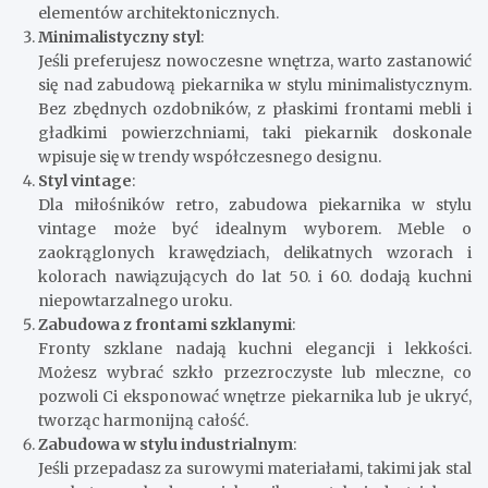
elementów architektonicznych.
Minimalistyczny styl
:
Jeśli preferujesz nowoczesne wnętrza, warto zastanowić
się nad zabudową piekarnika w stylu minimalistycznym.
Bez zbędnych ozdobników, z płaskimi frontami mebli i
gładkimi powierzchniami, taki piekarnik doskonale
wpisuje się w trendy współczesnego designu.
Styl vintage
:
Dla miłośników retro, zabudowa piekarnika w stylu
vintage może być idealnym wyborem. Meble o
zaokrąglonych krawędziach, delikatnych wzorach i
kolorach nawiązujących do lat 50. i 60. dodają kuchni
niepowtarzalnego uroku.
Zabudowa z frontami szklanymi
:
Fronty szklane nadają kuchni elegancji i lekkości.
Możesz wybrać szkło przezroczyste lub mleczne, co
pozwoli Ci eksponować wnętrze piekarnika lub je ukryć,
tworząc harmonijną całość.
Zabudowa w stylu industrialnym
:
Jeśli przepadasz za surowymi materiałami, takimi jak stal