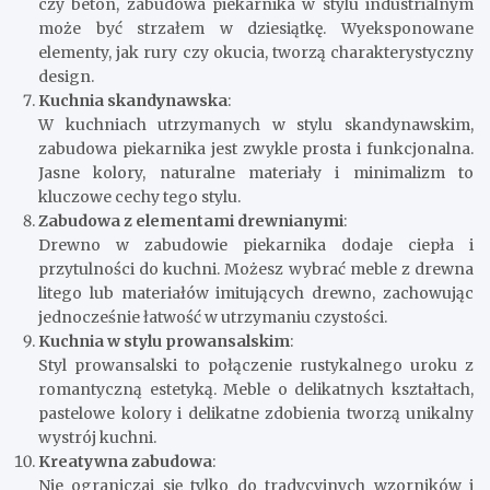
czy beton, zabudowa piekarnika w stylu industrialnym
może być strzałem w dziesiątkę. Wyeksponowane
elementy, jak rury czy okucia, tworzą charakterystyczny
design.
Kuchnia skandynawska
:
W kuchniach utrzymanych w stylu skandynawskim,
zabudowa piekarnika jest zwykle prosta i funkcjonalna.
Jasne kolory, naturalne materiały i minimalizm to
kluczowe cechy tego stylu.
Zabudowa z elementami drewnianymi
:
Drewno w zabudowie piekarnika dodaje ciepła i
przytulności do kuchni. Możesz wybrać meble z drewna
litego lub materiałów imitujących drewno, zachowując
jednocześnie łatwość w utrzymaniu czystości.
Kuchnia w stylu prowansalskim
:
Styl prowansalski to połączenie rustykalnego uroku z
romantyczną estetyką. Meble o delikatnych kształtach,
pastelowe kolory i delikatne zdobienia tworzą unikalny
wystrój kuchni.
Kreatywna zabudowa
:
Nie ograniczaj się tylko do tradycyjnych wzorników i