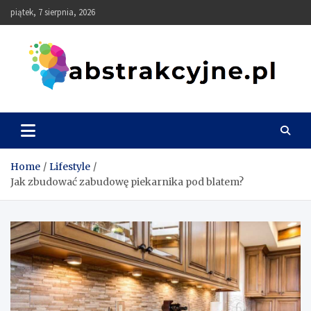
Skip
piątek, 7 sierpnia, 2026
to
content
Abstrakcyjne
Home
Lifestyle
Jak zbudować zabudowę piekarnika pod blatem?