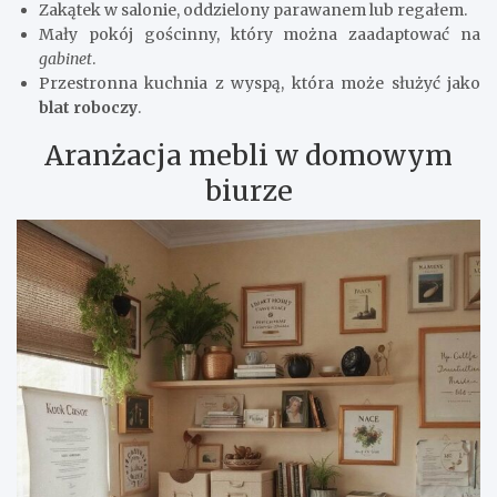
Zakątek w salonie, oddzielony parawanem lub regałem.
Mały pokój gościnny, który można zaadaptować na
gabinet
.
Przestronna kuchnia z wyspą, która może służyć jako
blat roboczy
.
Aranżacja mebli w domowym
biurze