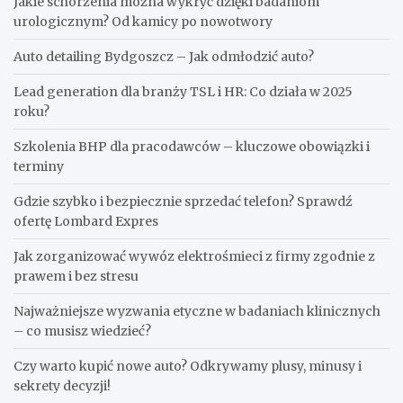
Jakie schorzenia można wykryć dzięki badaniom
urologicznym? Od kamicy po nowotwory
Auto detailing Bydgoszcz – Jak odmłodzić auto?
Lead generation dla branży TSL i HR: Co działa w 2025
roku?
Szkolenia BHP dla pracodawców – kluczowe obowiązki i
terminy
Gdzie szybko i bezpiecznie sprzedać telefon? Sprawdź
ofertę Lombard Expres
Jak zorganizować wywóz elektrośmieci z firmy zgodnie z
prawem i bez stresu
Najważniejsze wyzwania etyczne w badaniach klinicznych
– co musisz wiedzieć?
Czy warto kupić nowe auto? Odkrywamy plusy, minusy i
sekrety decyzji!