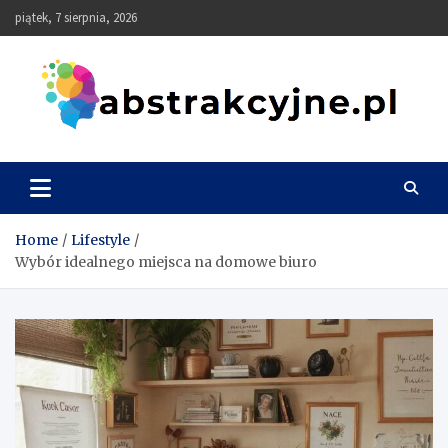
Skip
piątek, 7 sierpnia, 2026
to
content
Abstrakcyjne
Home
Lifestyle
Wybór idealnego miejsca na domowe biuro