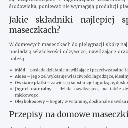
środowiska, ponieważ nie wymagają produkcji pl
Jakie składniki najlepiej
maseczkach?
W domowych maseczkach do pielęgnacji skóry najc
posiadają właściwości odżywcze, nawilżające ora
należą:
Miód
– posiada działanie nawilżające i przeciwzapalne, id
Aloes
– jego żel wykazuje właściwości łagodzące, idealn
Owsiane płatki
– zawierają substancje łagodzące, doskon
Jogurt naturalny
– działa nawilżająco, ma także del
mlekowego.
Olej kokosowy
– bogaty w witaminy, doskonale nawilża i
Przepisy na domowe maseczki