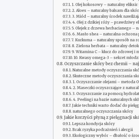
1. Olej kokosowy – naturalny eliksir
2. Aloes – naturalny balsam dla skó
3. Miód – naturalny środek nawilżaj
4. Olej z dzikiej róży – prawdziwy e
5. Olejek z drzewa herbacianego – n
6. Masło shea – naturalna ochron
7. Kurkuma – naturalny sposób na r
8. Zielona herbata – naturalny deto
9. Witamina C – klucz do zdrowej i 
10. Kwasy omega-3 – sekret młodz
Oczyszczanie skóry bez chemii – naj
Naturalne metody oczyszczania skó
Skuteczne metody oczyszczania sk
1. Oczyszczanie olejami – metoda
2. Maseczki oczyszczające z natur
3. Oczyszczanie za pomocą hydrola
4. Peelingi na bazie naturalnych s
Jakie techniki warto dodać do pielęg
naturalnego oczyszczania skóry
Jakie korzyści płyną z pielęgnacji sk
Lepsza kondycja skóry
Brak ryzyka podrażnień i alergii
Ekologiczny wybór – dbałość o śr