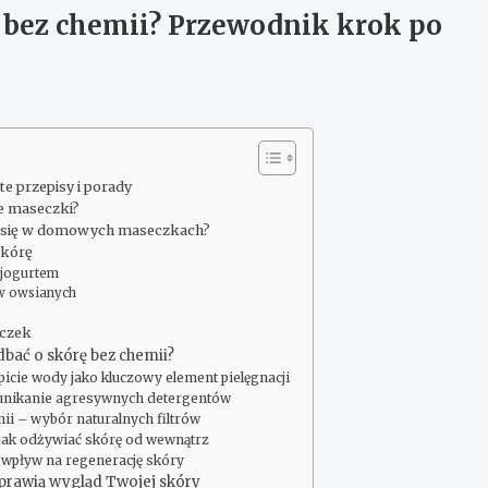
ę bez chemii? Przewodnik krok po
 przepisy i porady
e maseczki?
ają się w domowych maseczkach?
skórę
 jogurtem
ów owsianych
eczek
dbać o skórę bez chemii?
picie wody jako kluczowy element pielęgnacji
 unikanie agresywnych detergentów
ii – wybór naturalnych filtrów
 jak odżywiać skórę od wewnątrz
– wpływ na regenerację skóry
oprawią wygląd Twojej skóry