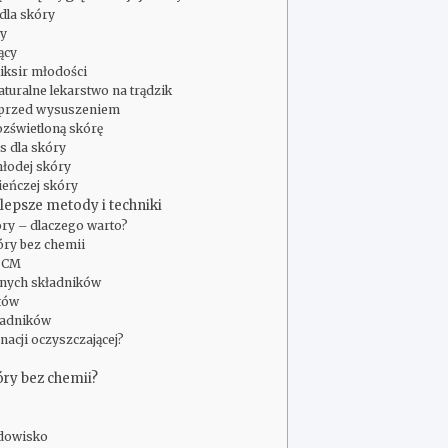
 dla skóry
ry
ący
liksir młodości
aturalne lekarstwo na trądzik
a przed wysuszeniem
ozświetloną skórę
ks dla skóry
młodej skóry
ieńczej skóry
lepsze metody i techniki
ry – dlaczego warto?
óry bez chemii
 OCM
alnych składników
tów
kładników
nacji oczyszczającej?
óry bez chemii?
odowisko