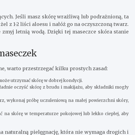
ących. Jeśli masz skórę wrażliwą lub podrażnioną, ta
l z 1-2 liści aloesu i nałóż go na oczyszczoną twarz.
 zmyj letnią wodą. Dzięki tej maseczce skóra stanie
 maseczek
e, warto przestrzegać kilku prostych zasad:
oże utrzymać skórę w dobrej kondycji.
dnie oczyść skórę z brudu i makijażu, aby składniki mogły
z, wykonaj próbę uczuleniową na małej powierzchni skóry,
 na skórę w temperaturze pokojowej lub lekko ciepłej, aby
 naturalną pielęgnację, która nie wymaga drogich i