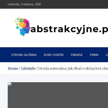
Skip
niedziela, 9 sierpnia, 2026
to
content
Abstrakcyjne
STRONA GŁÓWNA
DOM I OGRÓD
FINANSE
FIRMA
L
Home
Lifestyle
Uroda naturalna: Jak dbać o skórę bez c