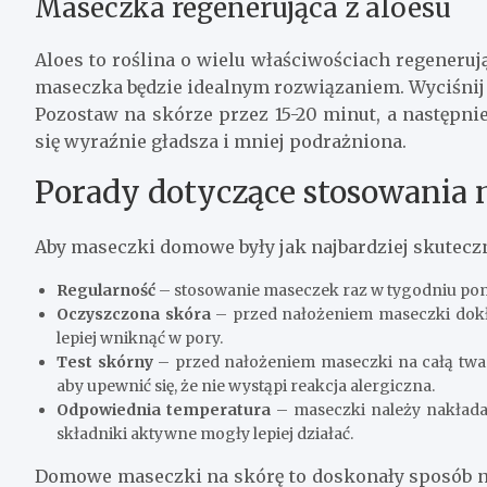
Maseczka regenerująca z aloesu
Aloes to roślina o wielu właściwościach regeneruj
maseczka będzie idealnym rozwiązaniem. Wyciśnij że
Pozostaw na skórze przez 15-20 minut, a następnie
się wyraźnie gładsza i mniej podrażniona.
Porady dotyczące stosowania
Aby maseczki domowe były jak najbardziej skuteczn
Regularność
– stosowanie maseczek raz w tygodniu pom
Oczyszczona skóra
– przed nałożeniem maseczki dokła
lepiej wniknąć w pory.
Test skórny
– przed nałożeniem maseczki na całą twar
aby upewnić się, że nie wystąpi reakcja alergiczna.
Odpowiednia temperatura
– maseczki należy nakładać
składniki aktywne mogły lepiej działać.
Domowe maseczki na skórę to doskonały sposób na