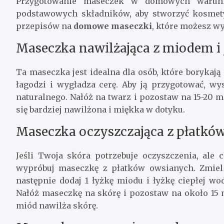
Przygotowanie maseczek w domowych warunk
podstawowych składników, aby stworzyć kosmety
przepisów na
domowe maseczki
, które możesz w
Maseczka nawilżająca z miodem i
Ta maseczka jest idealna dla osób, które borykają
łagodzi i wygładza cerę. Aby ją przygotować, wy
naturalnego. Nałóż na twarz i pozostaw na 15-20 m
się bardziej nawilżona i miękka w dotyku.
Maseczka oczyszczająca z płatkó
Jeśli Twoja skóra potrzebuje oczyszczenia, al
wypróbuj maseczkę z płatków owsianych. Zmiel
następnie dodaj 1 łyżkę miodu i łyżkę ciepłej wo
Nałóż maseczkę na skórę i pozostaw na około 15
miód nawilża skórę.