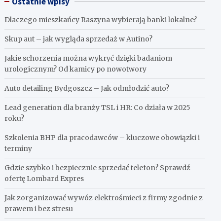
Ostatnie wpisy
Dlaczego mieszkańcy Raszyna wybierają banki lokalne?
Skup aut – jak wygląda sprzedaż w Autino?
Jakie schorzenia można wykryć dzięki badaniom
urologicznym? Od kamicy po nowotwory
Auto detailing Bydgoszcz – Jak odmłodzić auto?
Lead generation dla branży TSL i HR: Co działa w 2025
roku?
Szkolenia BHP dla pracodawców – kluczowe obowiązki i
terminy
Gdzie szybko i bezpiecznie sprzedać telefon? Sprawdź
ofertę Lombard Expres
Jak zorganizować wywóz elektrośmieci z firmy zgodnie z
prawem i bez stresu