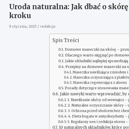
Uroda naturalna: Jak dbać o skór
kroku
8 stycznia, 2025
redakcja
Spis Treści
Domowe maseczki na skórę – proste
Dlaczego warto sięgnąć po domow
Jakie składniki najlepiej sprawdz
Przepisy na domowe maseczki na 
Maseczka nawilżająca z miodem i
Maseczka oczyszczająca z płatk
Maseczka regenerująca z aloesu
Porady dotyczące stosowania mas
Jakie nawyki warto wprowadzić, by 
1. Nawilżanie skóry od wewnątrz – 
2. Naturalne oczyszczanie skóry –
3. Ochrona przed słońcem bez chem
4. Dieta bogata w antyoksydanty –
5. Regularny sen i redukcja stresu 
10 naturalnych składników, które p