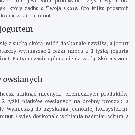
ach nie jest skomplikowane. Wystarczy kilka
k, który zadba o Twoją skórę. Oto kilka prostych
ykonać w kilka minut:
 jogurtem
 się z suchą skórą. Miód doskonale nawilża, a jogurt
starczy wymieszać 2 łyżki miodu z 1 łyżką jogurtu
inut. Po tym czasie spłucz ciepłą wodą. Skóra stanie
w owsianych
e chcesz uniknąć mocnych, chemicznych produktów,
 2 łyżki płatków owsianych na drobny proszek, a
dy. Wymieszaj do uzyskania jednolitej konsystencji.
 minut. Owies doskonale wchłania nadmiar sebum, a