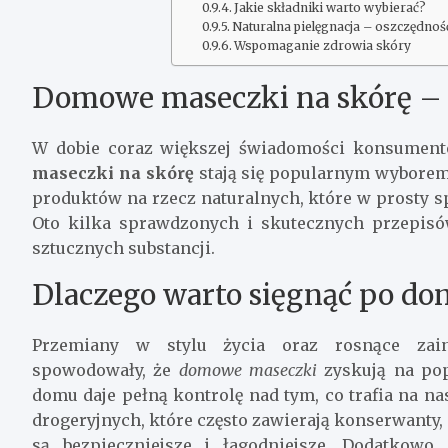
Jakie składniki warto wybierać?
Naturalna pielęgnacja – oszczędność
Wspomaganie zdrowia skóry
Domowe maseczki na skórę – p
W dobie coraz większej świadomości konsumen
maseczki na skórę
stają się popularnym wyborem 
produktów na rzecz naturalnych, które w prost
Oto kilka sprawdzonych i skutecznych przepisó
sztucznych substancji.
Dlaczego warto sięgnąć po d
Przemiany w stylu życia oraz rosnące zain
spowodowały, że
domowe maseczki
zyskują na pop
domu daje pełną kontrolę nad tym, co trafia na 
drogeryjnych, które często zawierają konserwanty,
są bezpieczniejsze i łagodniejsze. Dodatkowo