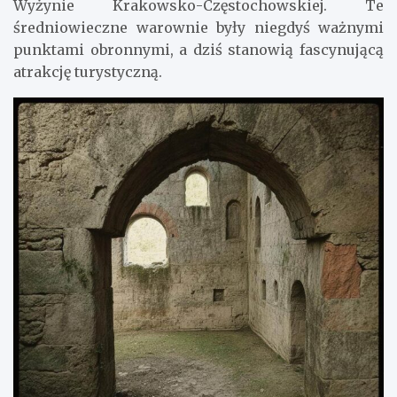
Wyżynie Krakowsko-Częstochowskiej. Te
średniowieczne warownie były niegdyś ważnymi
punktami obronnymi, a dziś stanowią fascynującą
atrakcję turystyczną.