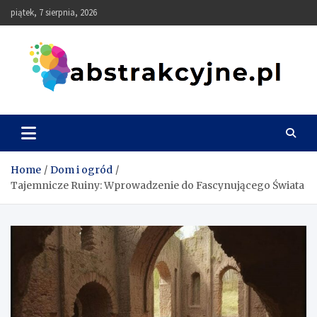
Skip
piątek, 7 sierpnia, 2026
to
content
Abstrakcyjne
Home
Dom i ogród
Tajemnicze Ruiny: Wprowadzenie do Fascynującego Świata