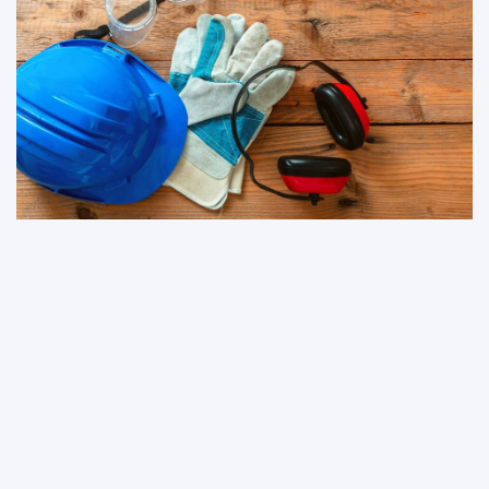
FIRMA
Szkolenia BHP dla pracodawców – kluczowe
obowiązki i terminy
29 października, 2025
Redaktor
Witryna abstrakcyjne.pl jest wyłącznie platformą informacyjno-
rozrywkową. Nie służy jako poradnik medyczny i budowlany oraz nie
ma na celu obrażanie osób trzecich. Redakcja i wydawca portalu nie
ponoszą odpowiedzialności ze stosowania porad zamieszczanych na