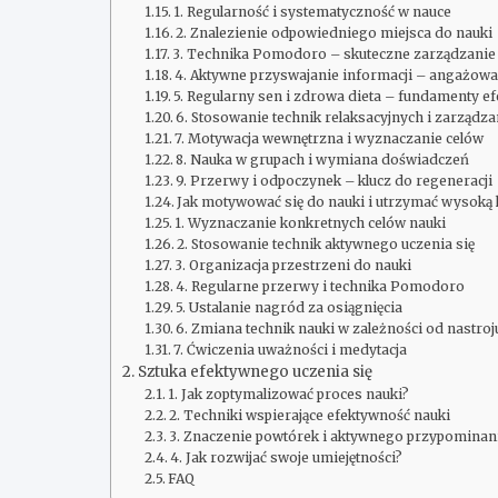
1. Regularność i systematyczność w nauce
2. Znalezienie odpowiedniego miejsca do nauki
3. Technika Pomodoro – skuteczne zarządzani
4. Aktywne przyswajanie informacji – angażow
5. Regularny sen i zdrowa dieta – fundamenty e
6. Stosowanie technik relaksacyjnych i zarządz
7. Motywacja wewnętrzna i wyznaczanie celów
8. Nauka w grupach i wymiana doświadczeń
9. Przerwy i odpoczynek – klucz do regeneracji
Jak motywować się do nauki i utrzymać wysoką 
1. Wyznaczanie konkretnych celów nauki
2. Stosowanie technik aktywnego uczenia się
3. Organizacja przestrzeni do nauki
4. Regularne przerwy i technika Pomodoro
5. Ustalanie nagród za osiągnięcia
6. Zmiana technik nauki w zależności od nastroj
7. Ćwiczenia uważności i medytacja
Sztuka efektywnego uczenia się
1. Jak zoptymalizować proces nauki?
2. Techniki wspierające efektywność nauki
3. Znaczenie powtórek i aktywnego przypominan
4. Jak rozwijać swoje umiejętności?
FAQ