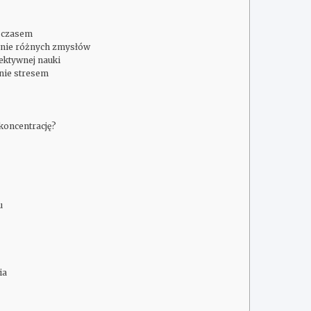
e czasem
anie różnych zmysłów
fektywnej nauki
anie stresem
koncentrację?
u
ia