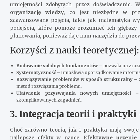
umiejętności zdobytych przez doświadczenie. 
organizację wiedzy
, co jest niezbędne w prz
zaawansowane pojęcia, takie jak matematyka wyż
podejścia, które pomoże zrozumieć ich głębszy 
planowania, ponieważ daje nam narzędzia do prze
Korzyści z nauki teoretycznej:
Budowanie solidnych fundamentów
– pozwala na zrozu
Systematyczność
– umożliwia uporządkowanie informacji
Rozwiązywanie problemów w sposób strukturalny
– z
metod rozwiązania problemu.
Ułatwienie przyswajania nowych umiejętności
– w
skomplikowanych zagadnień.
3. Integracja teorii i prakty
Choć zarówno teoria, jak i praktyka mają swoje
najlepsze efekty w nauce.
Efektywne uczenie 