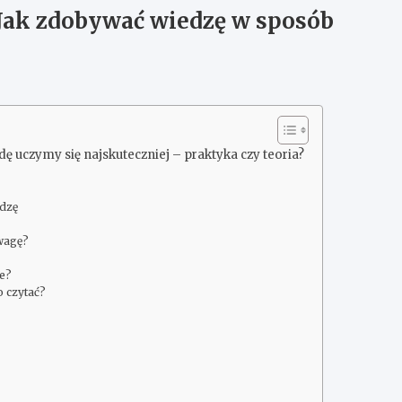
 Jak zdobywać wiedzę w sposób
dę uczymy się najskuteczniej – praktyka czy teoria?
edzę
owagę?
ie?
o czytać?