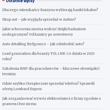
Ostatnie wpisy
Dlaczego mieszkańcy Raszyna wybierają banki lokalne?
Skup aut – jak wygląda sprzedaż w Autino?
Jakie schorzenia można wykryć dzięki badaniom
urologicznym? Od kamicy po nowotwory
Auto detailing Bydgoszcz – Jak odmłodzić auto?
Lead generation dla branży TSL i HR: Co działa w 2025
roku?
Szkolenia BHP dla pracodawców – kluczowe obowiązki i
terminy
Gdzie szybko i bezpiecznie sprzedać telefon? Sprawdź
ofertę Lombard Expres
Jak zorganizować wywóz elektrośmieci z firmy zgodnie z
prawem i bez stresu