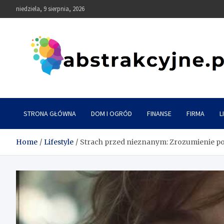
Skip
niedziela, 9 sierpnia, 2026
to
content
Abstrakcyjne
STRONA GŁÓWNA
DOM I OGRÓD
FINANSE
FIRMA
L
Home
Lifestyle
Strach przed nieznanym: Zrozumienie p