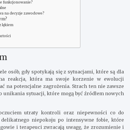
ne funkcjonowanie?
alne
ywa na decyzje zawodowe?
nym?
z lękiem
rtości
ym
e osób, gdy spotykają się z sytuacjami, które są dla
lna reakcja, która ma swoje korzenie w ewolucji
ać na potencjalne zagrożenia. Strach ten nie zawsze
o unikania sytuacji, które mogą być źródłem nowych
oczuciem utraty kontroli oraz niepewności co do
 delikatnego niepokoju po intensywne fobie, które
gowie i terapeuci zwracają uwagę, że zrozumienie i