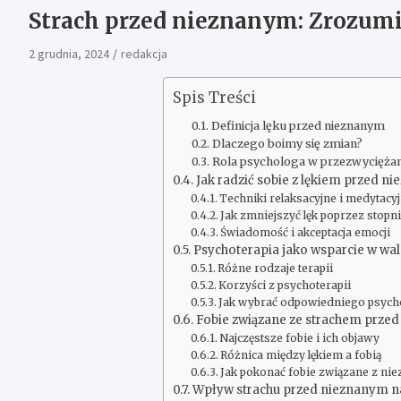
Strach przed nieznanym: Zrozum
2 grudnia, 2024
redakcja
Spis Treści
Definicja lęku przed nieznanym
Dlaczego boimy się zmian?
Rola psychologa w przezwyciężan
Jak radzić sobie z lękiem przed n
Techniki relaksacyjne i medytacy
Jak zmniejszyć lęk poprzez stop
Świadomość i akceptacja emocji
Psychoterapia jako wsparcie w wa
Różne rodzaje terapii
Korzyści z psychoterapii
Jak wybrać odpowiedniego psych
Fobie związane ze strachem prze
Najczęstsze fobie i ich objawy
Różnica między lękiem a fobią
Jak pokonać fobie związane z ni
Wpływ strachu przed nieznanym na