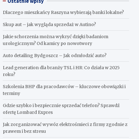
Ostatnie wpisy
Dlaczego mieszkańcy Raszyna wybierają banki lokalne?
Skup aut – jak wygląda sprzedaż w Autino?
Jakie schorzenia można wykryć dzięki badaniom
urologicznym? Od kamicy po nowotwory
Auto detailing Bydgoszcz – Jak odmłodzić auto?
Lead generation dla branży TSL i HR: Co działa w 2025
roku?
Szkolenia BHP dla pracodawców – kluczowe obowiązki i
terminy
Gdzie szybko i bezpiecznie sprzedać telefon? Sprawdź
ofertę Lombard Expres
Jak zorganizować wywóz elektrośmieci z firmy zgodnie z
prawem i bez stresu