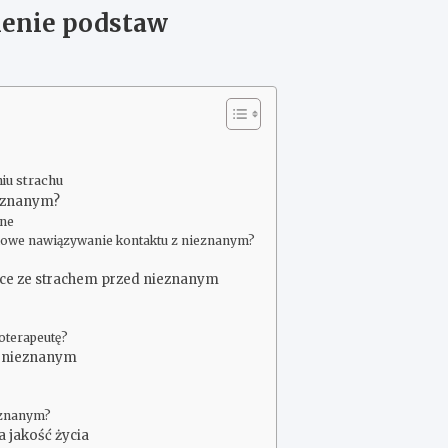
ienie podstaw
iu strachu
ieznanym?
jne
niowe nawiązywanie kontaktu z nieznanym?
lce ze strachem przed nieznanym
oterapeutę?
d nieznanym
eznanym?
 jakość życia