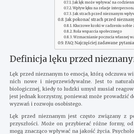
Jak lęk może wpływać na codzien
Wpływ lęku na relacje interperson
Jak strach przed nieznanym wpł
Jak pokonać strach przed niezna
Kluczowe kroki w radzeniu sobie 
Rola wsparcia społecznego
Wzmacnianie poczucia własnej wa
FAQ: Najczęściej zadawane pytania
Definicja lęku przed nieznan
Lęk przed nieznanym to emocja, którą odczuwa wiel
nich nowe i nieprzewidywalne. Jest to natura
biologicznej, kiedy to ludzki umysł musiał reagow
jest jednak korzystny, ponieważ może prowadzić d
wyzwań i rozwoju osobistego.
Lęk przed nieznanym jest często związany z p
przyszłości. Może on przybierać różne formy, od
mogą znacząco wpływać na jakość życia. Psycholo