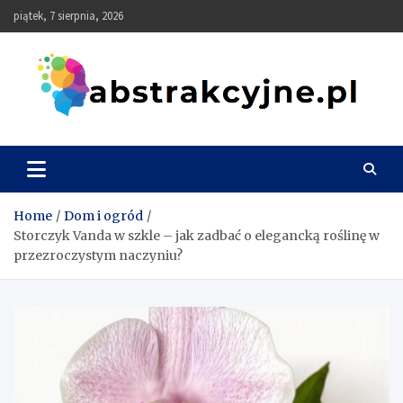
Skip
piątek, 7 sierpnia, 2026
to
content
Abstrakcyjne
Home
Dom i ogród
Storczyk Vanda w szkle – jak zadbać o elegancką roślinę w
przezroczystym naczyniu?