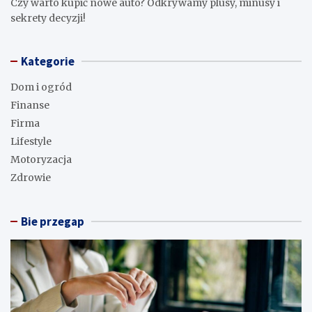
Czy warto kupić nowe auto? Odkrywamy plusy, minusy i
sekrety decyzji!
Kategorie
Dom i ogród
Finanse
Firma
Lifestyle
Motoryzacja
Zdrowie
Bie przegap