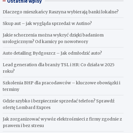
Ostatnie wpisy
Dlaczego mieszkańcy Raszyna wybierają banki lokalne?
Skup aut – jak wygląda sprzedaż w Autino?
Jakie schorzenia można wykryć dzięki badaniom
urologicznym? Od kamicy po nowotwory
Auto detailing Bydgoszcz – Jak odmłodzić auto?
Lead generation dla branży TSL i HR: Co działa w 2025
roku?
Szkolenia BHP dla pracodawców – kluczowe obowiązki i
terminy
Gdzie szybko i bezpiecznie sprzedać telefon? Sprawdź
ofertę Lombard Expres
Jak zorganizować wywóz elektrośmieci z firmy zgodnie z
prawem i bez stresu