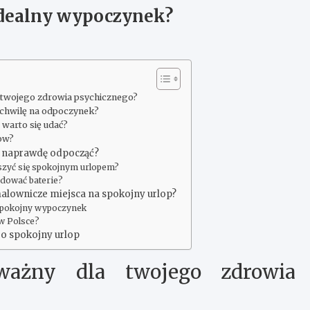
idealny wypoczynek?
a twojego zdrowia psychicznego?
 chwilę na odpoczynek?
 warto się udać?
low?
by naprawdę odpocząć?
szyć się spokojnym urlopem?
adować baterie?
malownicze miejsca na spokojny urlop?
 spokojny wypoczynek
 w Polsce?
 o spokojny urlop
ważny dla twojego zdrowia