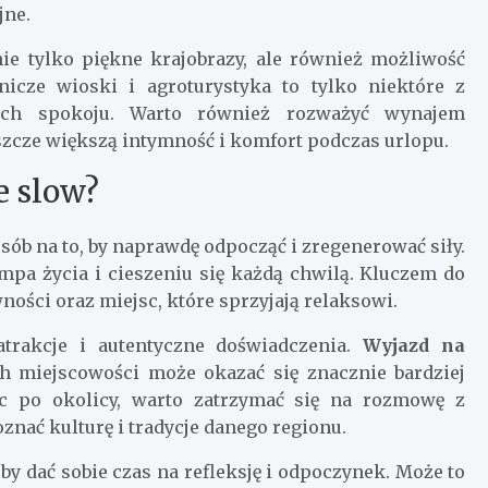
jne.
nie tylko piękne krajobrazy, ale również możliwość
icze wioski i agroturystyka to tylko niektóre z
ących spokoju. Warto również rozważyć wynajem
szcze większą intymność i komfort podczas urlopu.
e slow?
ób na to, by naprawdę odpocząć i zregenerować siły.
pa życia i cieszeniu się każdą chwilą. Kluczem do
ności oraz miejsc, które sprzyjają relaksowi.
trakcje i autentyczne doświadczenia.
Wyjazd na
h miejscowości może okazać się znacznie bardziej
jąc po okolicy, warto zatrzymać się na rozmowę z
nać kulturę i tradycje danego regionu.
by dać sobie czas na refleksję i odpoczynek. Może to