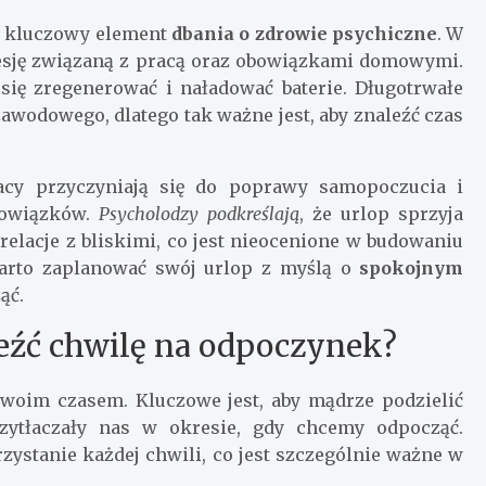
eż kluczowy element
dbania o zdrowie psychiczne
. W
resję związaną z pracą oraz obowiązkami domowymi.
 się zregenerować i naładować baterie. Długotrwałe
awodowego, dlatego tak ważne jest, aby znaleźć czas
acy przyczyniają się do poprawy samopoczucia i
bowiązków.
Psycholodzy podkreślają
, że urlop sprzyja
relacje z bliskimi, co jest nieocenione w budowaniu
warto zaplanować swój urlop z myślą o
spokojnym
ąć.
leźć chwilę na odpoczynek?
swoim czasem. Kluczowe jest, aby mądrze podzielić
ytłaczały nas w okresie, gdy chcemy odpocząć.
ystanie każdej chwili, co jest szczególnie ważne w