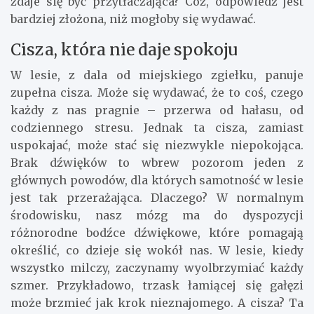
zdaje się być przytłaczająca? Cóż, odpowiedź jest
bardziej złożona, niż mogłoby się wydawać.
Cisza, która nie daje spokoju
W lesie, z dala od miejskiego zgiełku, panuje
zupełna cisza. Może się wydawać, że to coś, czego
każdy z nas pragnie – przerwa od hałasu, od
codziennego stresu. Jednak ta cisza, zamiast
uspokajać, może stać się niezwykle niepokojąca.
Brak dźwięków to wbrew pozorom jeden z
głównych powodów, dla których samotność w lesie
jest tak przerażająca. Dlaczego? W normalnym
środowisku, nasz mózg ma do dyspozycji
różnorodne bodźce dźwiękowe, które pomagają
określić, co dzieje się wokół nas. W lesie, kiedy
wszystko milczy, zaczynamy wyolbrzymiać każdy
szmer. Przykładowo, trzask łamiącej się gałęzi
może brzmieć jak krok nieznajomego. A cisza? Ta