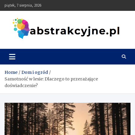
Skip
piątek, 7 sierpnia, 2026
to
content
Abstrakcyjne
Home
Dom i ogród
Samotność w lesie: Dlaczego to przerażające
doświadczenie?