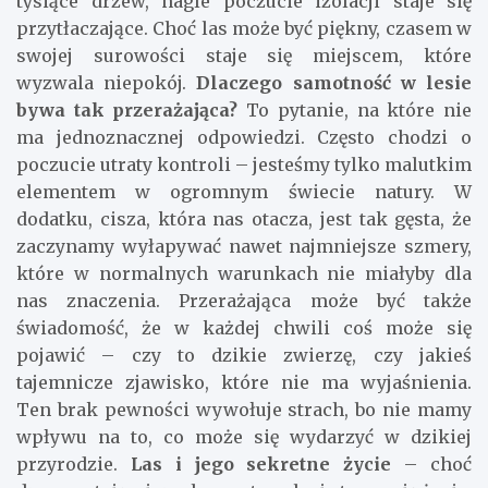
tysiące drzew, nagle poczucie izolacji staje się
przytłaczające. Choć las może być piękny, czasem w
swojej surowości staje się miejscem, które
wyzwala niepokój.
Dlaczego samotność w lesie
bywa tak przerażająca?
To pytanie, na które nie
ma jednoznacznej odpowiedzi. Często chodzi o
poczucie utraty kontroli – jesteśmy tylko malutkim
elementem w ogromnym świecie natury. W
dodatku, cisza, która nas otacza, jest tak gęsta, że
zaczynamy wyłapywać nawet najmniejsze szmery,
które w normalnych warunkach nie miałyby dla
nas znaczenia. Przerażająca może być także
świadomość, że w każdej chwili coś może się
pojawić – czy to dzikie zwierzę, czy jakieś
tajemnicze zjawisko, które nie ma wyjaśnienia.
Ten brak pewności wywołuje strach, bo nie mamy
wpływu na to, co może się wydarzyć w dzikiej
przyrodzie.
Las i jego sekretne życie
– choć