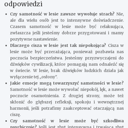
odpowiedzi
Czy samotność w lesie zawsze wywołuje strach?
Nie,
ale dla wielu osób jest to intensywne doświadczenie.
Czasem samotność w lesie może być relaksująca,
zwłaszcza jeśli jesteśmy dobrze przygotowani i mamy
pozytywne nastawienie.
Dlaczego cisza w lesie jest tak niepokojąca?
Cisza w
lesie może być przerażająca, ponieważ pozbawia nas
poczucia bezpieczeństwa. Jesteśmy przyzwyczajeni do
dźwięków cywilizacji, które pomagają nam odnaleźć się
w świecie. W lesie, brak dźwięków ludzkich działa jak
wyłączenie tej „osłony”.
Jakie emocje mogą towarzyszyć samotności w lesie?
Samotność w lesie może wywołać niepokój, lęk, a nawet
poczucie osamotnienia. Z drugiej strony, może też
skłonić do głębszej refleksji, spokoju i wewnętrznej
harmonii, jeśli potrafimy zaakceptować otaczającą nas
ciszę.
Czy samotność w lesie może być szkodliwa
psychicznie?
Jeśli jest zbyt intensywna i trwająca zbyt