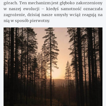
górach. Ten mechanizm jest głęboko zakorzeniony
w naszej ewolucji – kiedyś samotność oznaczała
zagrożenie, dzisiaj nasze umysły wciąż reagują na
nią w sposób pierwotny.