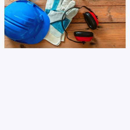
FIRMA
Szkolenia BHP dla pracodawców – kluczowe
obowiązki i terminy
29 października, 2025
Redaktor
Witryna abstrakcyjne.pl jest wyłącznie platformą informacyjno-
rozrywkową. Nie służy jako poradnik medyczny i budowlany oraz nie
ma na celu obrażanie osób trzecich. Redakcja i wydawca portalu nie
ponoszą odpowiedzialności ze stosowania porad zamieszczanych na
stronie.