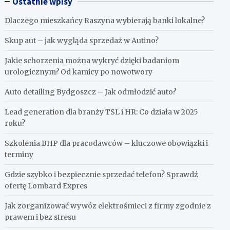
Ostatnie wpisy
Dlaczego mieszkańcy Raszyna wybierają banki lokalne?
Skup aut – jak wygląda sprzedaż w Autino?
Jakie schorzenia można wykryć dzięki badaniom
urologicznym? Od kamicy po nowotwory
Auto detailing Bydgoszcz – Jak odmłodzić auto?
Lead generation dla branży TSL i HR: Co działa w 2025
roku?
Szkolenia BHP dla pracodawców – kluczowe obowiązki i
terminy
Gdzie szybko i bezpiecznie sprzedać telefon? Sprawdź
ofertę Lombard Expres
Jak zorganizować wywóz elektrośmieci z firmy zgodnie z
prawem i bez stresu