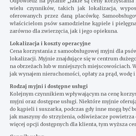
Odpowiedź na pytanie „Jakie są ceny korzystania
wielu czynników, takich jak lokalizacja, wypo
oferowanych przez daną placówkę. Samoobsługow
właścicielom psów samodzielne kąpiele i pielęgna
zarówno dla zwierzęcia, jak i jego opiekuna.
Lokalizacja i koszty operacyjne
Cena korzystania z samoobsługowej myjni dla psów
lokalizacji. Myjnie znajdujące się w centrum duże
na obrzeżach lub w mniejszych miejscowościach. W
jak wynajem nieruchomości, opłaty za prąd, wodę i 
Rodzaj myjni i dostępne usługi
Kolejnym czynnikiem wpływającym na cenę korzyst
myjni oraz dostępne usługi. Niektóre myjnie oferu
do kąpieli i suszarka, podczas gdy inne mogą być
jak maszyny do strzyżenia, odświeżacze powietrza
więcej opcji dostępnych dla klienta, tym wyższa ce