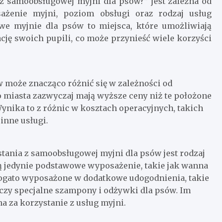
 z samoobsługowej myjni dla psów?” jest zależna od
sażenie myjni, poziom obsługi oraz rodzaj usług
e myjnie dla psów to miejsca, które umożliwiają
cję swoich pupili, co może przynieść wiele korzyści
 może znacząco różnić się w zależności od
go miasta zazwyczaj mają wyższe ceny niż te położone
ynika to z różnic w kosztach operacyjnych, takich
inne usługi.
ania z samoobsługowej myjni dla psów jest rodzaj
ją jedynie podstawowe wyposażenie, takie jak wanna
 bogato wyposażone w dodatkowe udogodnienia, takie
 czy specjalne szampony i odżywki dla psów. Im
na za korzystanie z usług myjni.