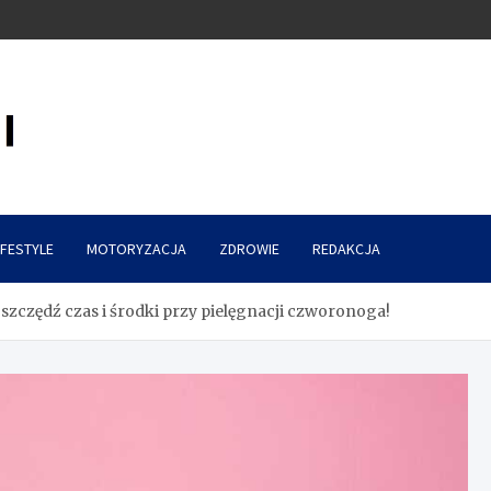
IFESTYLE
MOTORYZACJA
ZDROWIE
REDAKCJA
zczędź czas i środki przy pielęgnacji czworonoga!