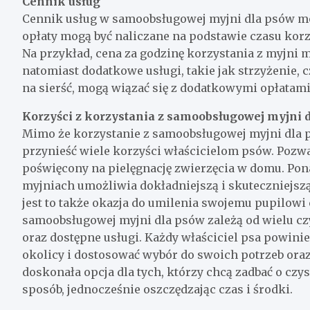
Cennik usług
Cennik usług w samoobsługowej myjni dla psów mo
opłaty mogą być naliczane na podstawie czasu korz
Na przykład, cena za godzinę korzystania z myjni 
natomiast dodatkowe usługi, takie jak strzyżenie,
na sierść, mogą wiązać się z dodatkowymi opłatami
Korzyści z korzystania z samoobsługowej myjni 
Mimo że korzystanie z samoobsługowej myjni dla 
przynieść wiele korzyści właścicielom psów. Pozwa
poświęcony na pielęgnację zwierzęcia w domu. Pon
myjniach umożliwia dokładniejszą i skuteczniejszą 
jest to także okazja do umilenia swojemu pupilowi
samoobsługowej myjni dla psów zależą od wielu cz
oraz dostępne usługi. Każdy właściciel psa powinie
okolicy i dostosować wybór do swoich potrzeb ora
doskonała opcja dla tych, którzy chcą zadbać o czy
sposób, jednocześnie oszczędzając czas i środki.