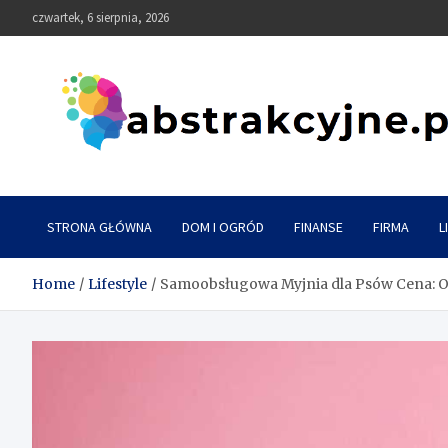
Skip
czwartek, 6 sierpnia, 2026
to
content
Abstrakcyjne
STRONA GŁÓWNA
DOM I OGRÓD
FINANSE
FIRMA
L
Home
Lifestyle
Samoobsługowa Myjnia dla Psów Cena: Os