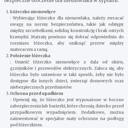
bezpieczne otoczenie dla niemowlaka w sypialni.
Łóżeczko niemowlęce
: Wybierając łóżeczko dla niemowlaka, należy zwracać
uwagę na normy bezpieczeństwa, takie jak odstępy
między szczebelkami, solidną konstrukcję i brak ostrych
krawędzi. Matratę powinno się dobrać odpowiednio do
rozmiaru łóżeczka, aby uniknąć przerw między
materacem a ramą.
Położenie łóżeczka
: Umieść łóżeczko niemowlęce z dala od okien,
grzejników i przewodów elektrycznych. Zaleca się, aby
łóżeczko było ustawione w taki sposób, żeby nie było
dostępne dla innych dzieci, zwierząt domowych oraz
niebezpiecznych przedmiotów.
Ochrona przed upadkiem
: Upewnij się, że łóżeczko jest wyposażone w boczne
zabezpieczenia lub barierki, które chronią dziecko przed
przypadkowym wypadnięciem. Dodatkowo, można
zainwestować w specjalne maty ochronne na podłogę
pod łóżeczkiem.