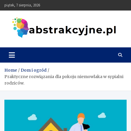
Skip
piątek, 7 sierpnia, 2026
to
content
Abstrakcyjne
Home
Dom i ogród
Praktyczne rozwiązania dla pokoju niemowlaka w sypialni
rodziców.