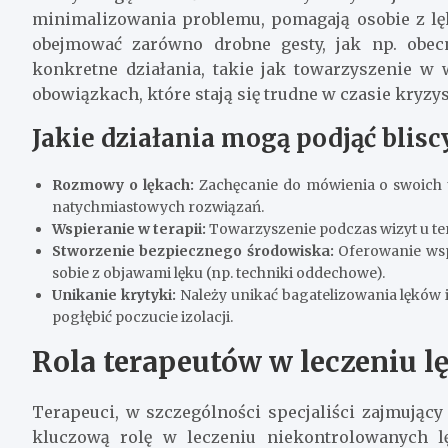
minimalizowania problemu, pomagają osobie z lę
obejmować zarówno drobne gesty, jak np. obec
konkretne działania, takie jak towarzyszenie w
obowiązkach, które stają się trudne w czasie kryz
Jakie działania mogą podjąć blisc
Rozmowy o lękach:
Zachęcanie do mówienia o swoich u
natychmiastowych rozwiązań.
Wspieranie w terapii:
Towarzyszenie podczas wizyt u ter
Stworzenie bezpiecznego środowiska:
Oferowanie wsp
sobie z objawami lęku (np. techniki oddechowe).
Unikanie krytyki:
Należy unikać bagatelizowania lęków 
pogłębić poczucie izolacji.
Rola terapeutów w leczeniu 
Terapeuci, w szczególności specjaliści zajmując
kluczową rolę w leczeniu niekontrolowanych l