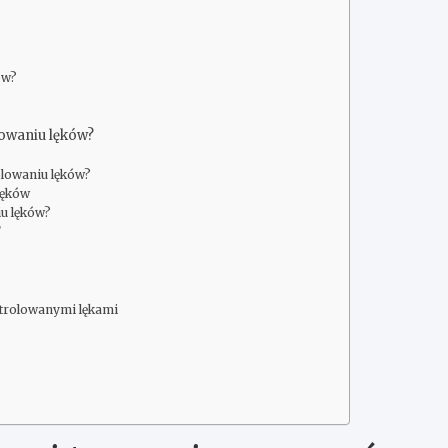
ów?
lowaniu lęków?
olowaniu lęków?
lęków
iu lęków?
?
ntrolowanymi lękami