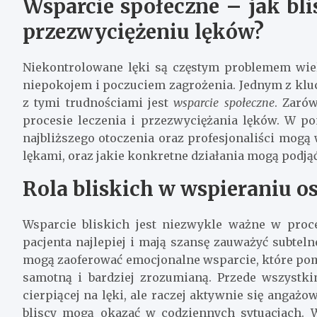
Wsparcie społeczne – jak bl
przezwyciężeniu lęków?
Niekontrolowane lęki są częstym problemem wiel
niepokojem i poczuciem zagrożenia. Jednym z kl
z tymi trudnościami jest
wsparcie społeczne
. Zarów
procesie leczenia i przezwyciężania lęków. W p
najbliższego otoczenia oraz profesjonaliści mogą
lękami, oraz jakie konkretne działania mogą podjąć
Rola bliskich w wspieraniu o
Wsparcie bliskich jest niezwykle ważne w proc
pacjenta najlepiej i mają szansę zauważyć subte
mogą zaoferować emocjonalne wsparcie, które pomo
samotną i bardziej zrozumianą. Przede wszystki
cierpiącej na lęki, ale raczej aktywnie się angażo
bliscy mogą okazać w codziennych sytuacjach. 