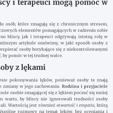
iscy i terapeuci mogą pomóc w
u osób, które zmagają się z chronicznym stresem,
uczowych elementów pomagających w radzeniu sobie
no bliscy, jak i terapeuci odgrywają istotną rolę w
oniższym artykule omówimy, w jaki sposób osoby z
 wspierać osoby borykające się z niekontrolowanymi
, by pomóc w tej trudnej walce.
soby z lękami
esie pokonywania lęków, ponieważ osoby te znają
lne zmiany w jego zachowaniu.
Rodzina i przyjaciele
że osobie zmagającej się z lękiem poczuć się mniej
m warto, by bliscy nie ignorowali trudności osoby
wali. Wartością jest również
otwartość i empatia
, którą
Wspólne rozmowy na temat lęków, bez oceniania i