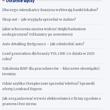
Ostatnie wpisy
Dlaczego mieszkańcy Raszyna wybierają banki lokalne?
Skup aut – jak wygląda sprzedaż w Autino?
Jakie schorzenia można wykryć dzięki badaniom
urologicznym? Od kamicy po nowotwory
Auto detailing Bydgoszcz – Jak odmłodzić auto?
Lead generation dla branży TSL i HR: Co działa w 2025
roku?
Szkolenia BHP dla pracodawców – kluczowe obowiązki i
terminy
Gdzie szybko i bezpiecznie sprzedać telefon? Sprawdź
ofertę Lombard Expres
Jak zorganizować wywóz elektrośmieci z firmy zgodnie z
prawem i bez stresu