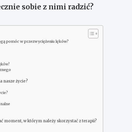
cznie sobie z nimi radzić?
 mogą pomóc w przezwyciężeniu lęków?
lęków?
cznego
na nasze życie?
ycie?
onalne
?
ać moment, w którym należy skorzystać z terapii?