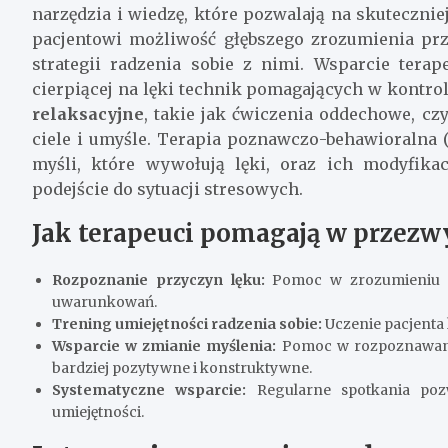
narzędzia i wiedzę, które pozwalają na skuteczni
pacjentowi możliwość głębszego zrozumienia pr
strategii radzenia sobie z nimi. Wsparcie ter
cierpiącej na lęki technik pomagających w kontr
relaksacyjne
, takie jak ćwiczenia oddechowe, c
ciele i umyśle. Terapia poznawczo-behawioralna 
myśli, które wywołują lęki, oraz ich modyfikac
podejście do sytuacji stresowych.
Jak terapeuci pomagają w przezw
Rozpoznanie przyczyn lęku:
Pomoc w zrozumieniu źr
uwarunkowań.
Trening umiejętności radzenia sobie:
Uczenie pacjenta 
Wsparcie w zmianie myślenia:
Pomoc w rozpoznawaniu
bardziej pozytywne i konstruktywne.
Systematyczne wsparcie:
Regularne spotkania poz
umiejętności.