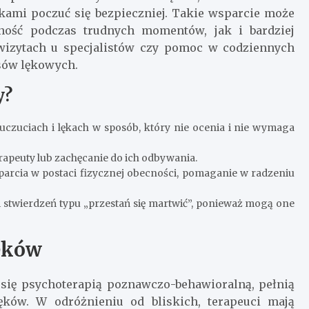
kami poczuć się bezpieczniej. Takie wsparcie może
ność podczas trudnych momentów, jak i bardziej
 wizytach u specjalistów czy pomoc w codziennych
ysów lękowych.
y?
czuciach i lękach w sposób, który nie ocenia i nie wymaga
apeuty lub zachęcanie do ich odbywania.
arcia w postaci fizycznej obecności, pomaganie w radzeniu
i stwierdzeń typu „przestań się martwić”, ponieważ mogą one
lęków
y się psychoterapią poznawczo-behawioralną, pełnią
ęków. W odróżnieniu od bliskich, terapeuci mają