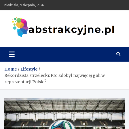
Skip
niedziela, 9 sierpnia, 2026
to
content
Abstrakcyjne
Home
Lifestyle
Rekordzista strzelecki: Kto zdobył najwięcej goli w
reprezentacji Polski?