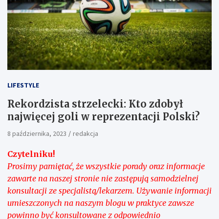
LIFESTYLE
Rekordzista strzelecki: Kto zdobył
najwięcej goli w reprezentacji Polski?
8 października, 2023
redakcja
Czytelniku!
Prosimy pamiętać, że wszystkie porady oraz informacje
zawarte na naszej stronie nie zastępują samodzielnej
konsultacji ze specjalistą/lekarzem. Używanie informacji
umieszczonych na naszym blogu w praktyce zawsze
powinno być konsultowane z odpowiednio