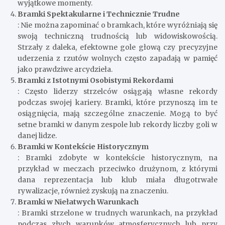
wyjątkowe momenty.
Bramki Spektakularne i Technicznie Trudne
: Nie można zapominać o bramkach, które wyróżniają się
swoją techniczną trudnością lub widowiskowością.
Strzały z daleka, efektowne gole głową czy precyzyjne
uderzenia z rzutów wolnych często zapadają w pamięć
jako prawdziwe arcydzieła.
Bramki z Istotnymi Osobistymi Rekordami
: Często liderzy strzelców osiągają własne rekordy
podczas swojej kariery. Bramki, które przynoszą im te
osiągnięcia, mają szczególne znaczenie. Mogą to być
setne bramki w danym zespole lub rekordy liczby goli w
danej lidze.
Bramki w Kontekście Historycznym
: Bramki zdobyte w kontekście historycznym, na
przykład w meczach przeciwko drużynom, z którymi
dana reprezentacja lub klub miała długotrwałe
rywalizacje, również zyskują na znaczeniu.
Bramki w Niełatwych Warunkach
: Bramki strzelone w trudnych warunkach, na przykład
podczas złych warunków atmosferycznych lub przy