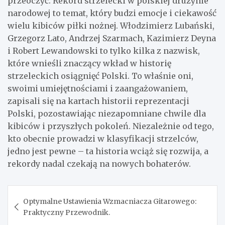
przeoczyć. Rekord strzelecki w polskiej drużynie
narodowej to temat, który budzi emocje i ciekawość
wielu kibiców piłki nożnej. Włodzimierz Lubański,
Grzegorz Lato, Andrzej Szarmach, Kazimierz Deyna
i Robert Lewandowski to tylko kilka z nazwisk,
które wnieśli znaczący wkład w historię
strzeleckich osiągnięć Polski. To właśnie oni,
swoimi umiejętnościami i zaangażowaniem,
zapisali się na kartach historii reprezentacji
Polski, pozostawiając niezapomniane chwile dla
kibiców i przyszłych pokoleń. Niezależnie od tego,
kto obecnie prowadzi w klasyfikacji strzelców,
jedno jest pewne – ta historia wciąż się rozwija, a
rekordy nadal czekają na nowych bohaterów.
Nawigacja
Optymalne Ustawienia Wzmacniacza Gitarowego:
wpisu
Praktyczny Przewodnik.