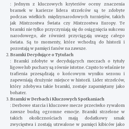
: Jednym z kluczowych kryteriów oceny znaczenia
bramek w karierze lidera strzelców są te zdobyte
podczas wielkich międzynarodowych turniejów, takich
jak Mistrzostwa Świata czy Mistrzostwa Europy. Te
bramki nie tylko przyczyniają się do osiągnięcia sukcesu
narodowego, ale również przyciągają uwagę całego
świata. Są to momenty, które wchodzą do historii i
pozostają w pamięci fanów na zawsze.
Bramki Decydujące o Tytułach
: Bramki zdobyte w decydujących meczach o tytuły
ligowe lub puchary są równie istotne. Często to właśnie te
trafienia przesądzają o końcowym wyniku sezonu i
zapewniają drużynie miejsce w historii. Lider strzelców,
który zdobywa takie bramki, zostaje zapamiętany jako
bohater.
Bramki w Derbach i Kluczowych Spotkaniach
: Derbowe starcia i kluczowe mecze przeciwko rywalom
zawsze budzą ogromne emocje. Bramki strzelone w
takich okolicznościach mają dodatkowy smak
zwycięstwa i zostają utrwalone w pamięci kibiców jako