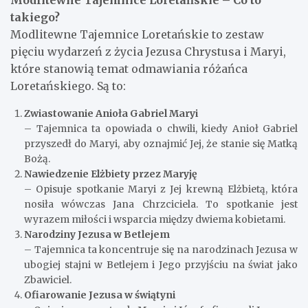
Modlitewne Tajemnice Loretańskie – Co to
takiego?
Modlitewne Tajemnice Loretańskie to zestaw
pięciu wydarzeń z życia Jezusa Chrystusa i Maryi,
które stanowią temat odmawiania różańca
Loretańskiego. Są to:
Zwiastowanie Anioła Gabriel Maryi
– Tajemnica ta opowiada o chwili, kiedy Anioł Gabriel
przyszedł do Maryi, aby oznajmić Jej, że stanie się Matką
Bożą.
Nawiedzenie Elżbiety przez Maryję
– Opisuje spotkanie Maryi z Jej krewną Elżbietą, która
nosiła wówczas Jana Chrzciciela. To spotkanie jest
wyrazem miłości i wsparcia między dwiema kobietami.
Narodziny Jezusa w Betlejem
– Tajemnica ta koncentruje się na narodzinach Jezusa w
ubogiej stajni w Betlejem i Jego przyjściu na świat jako
Zbawiciel.
Ofiarowanie Jezusa w świątyni