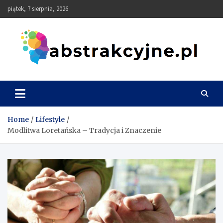
Skip
piątek, 7 sierpnia, 2026
to
content
Abstrakcyjne
Home
Lifestyle
Modlitwa Loretańska – Tradycja i Znaczenie