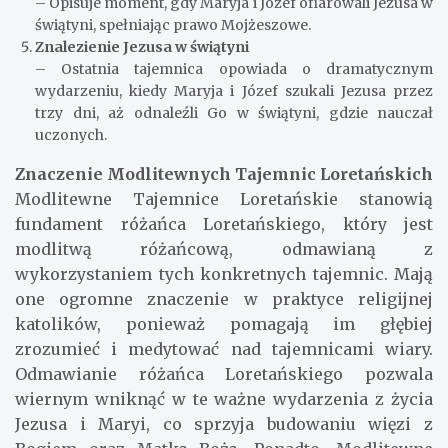
– Opisuje moment, gdy Maryja i Józef ofiarowali Jezusa w
świątyni, spełniając prawo Mojżeszowe.
Znalezienie Jezusa w świątyni
– Ostatnia tajemnica opowiada o dramatycznym
wydarzeniu, kiedy Maryja i Józef szukali Jezusa przez
trzy dni, aż odnaleźli Go w świątyni, gdzie nauczał
uczonych.
Znaczenie Modlitewnych Tajemnic Loretańskich
Modlitewne Tajemnice Loretańskie stanowią
fundament różańca Loretańskiego, który jest
modlitwą różańcową, odmawianą z
wykorzystaniem tych konkretnych tajemnic. Mają
one ogromne znaczenie w praktyce religijnej
katolików, ponieważ pomagają im głębiej
zrozumieć i medytować nad tajemnicami wiary.
Odmawianie różańca Loretańskiego pozwala
wiernym wniknąć w te ważne wydarzenia z życia
Jezusa i Maryi, co sprzyja budowaniu więzi z