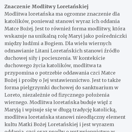
Znaczenie Modlitwy Loretańskiej
Modlitwa loretańska ma ogromne znaczenie dla
katolików, ponieważ stanowi wyraz ich oddania
Matce Bożej. Jest to również forma modlitwy, która
wskazuje na unikalną rolę Maryi jako pośredniczki
między ludźmi a Bogiem. Dla wielu wiernych
odmawianie Litani Loretańskich stanowi źródło
duchowej siły i pocieszenia. W kontekście
duchowego życia katolików, modlitwa ta
przypomina o potrzebie oddawania czci Matce
Bożej i prośby o Jej wstawiennictwo. Jest to także
forma pielgrzymki duchowej do sanktuarium w
Loreto, niezależnie od fizycznego położenia
wiernego. Modlitwa loretańska buduje więź z
Maryją i wpisuje się w długą tradycję katolicką,
modlitwa loretańska stanowi nieodłączny element
kultu Matki Bożej Loretańskiej i jest wyrazem
oddania, czci oraz prośby o wstawiennictwo w