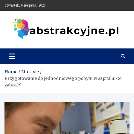
Skip
czwartek, 6 sierpnia, 2026
to
content
Abstrakcyjne
Home
Lifestyle
Przygotowanie do jednodniowego pobytu w szpitalu: Co
zabrać?