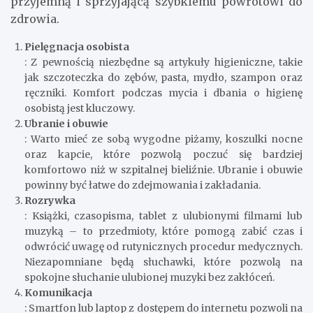
przyjemną i sprzyjającą szybkiemu powrotowi do
zdrowia.
Pielęgnacja osobista
: Z pewnością niezbędne są artykuły higieniczne, takie
jak szczoteczka do zębów, pasta, mydło, szampon oraz
ręczniki. Komfort podczas mycia i dbania o higienę
osobistą jest kluczowy.
Ubranie i obuwie
: Warto mieć ze sobą wygodne piżamy, koszulki nocne
oraz kapcie, które pozwolą poczuć się bardziej
komfortowo niż w szpitalnej bieliźnie. Ubranie i obuwie
powinny być łatwe do zdejmowania i zakładania.
Rozrywka
: Książki, czasopisma, tablet z ulubionymi filmami lub
muzyką – to przedmioty, które pomogą zabić czas i
odwrócić uwagę od rutynicznych procedur medycznych.
Niezapomniane będą słuchawki, które pozwolą na
spokojne słuchanie ulubionej muzyki bez zakłóceń.
Komunikacja
: Smartfon lub laptop z dostępem do internetu pozwoli na