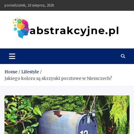
Skip
poniedziałek, 10 sierpnia, 2026
to
content
Abstrakcyjne
Home
Lifestyle
Jakiego koloru są skrzynki pocztowe w Niemczech?