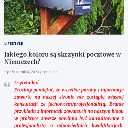
LIFESTYLE
Jakiego koloru są skrzynki pocztowe w
Niemczech?
9 października, 2023
redakcja
Czytelniku!
Prosimy pamiętać, że wszelkie porady i informacje
zawarte na naszej stronie nie zastąpią własnej
konsultacji ze fachowcem/profesjonalistą. Branie
przykładu z informacji zawartych na naszym blogu
w praktyce zawsze powinno być konsultowane z
profesjonalistą o odpowiednich kwalifikacjach.