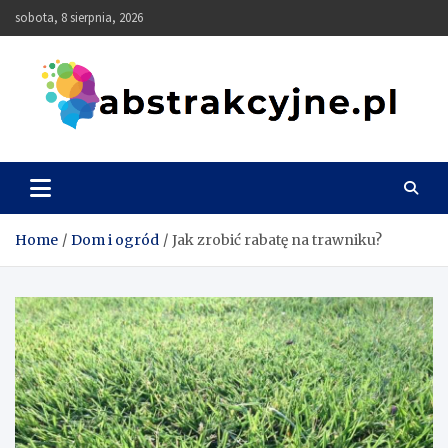
Skip
sobota, 8 sierpnia, 2026
to
content
Abstrakcyjne
Home
Dom i ogród
Jak zrobić rabatę na trawniku?