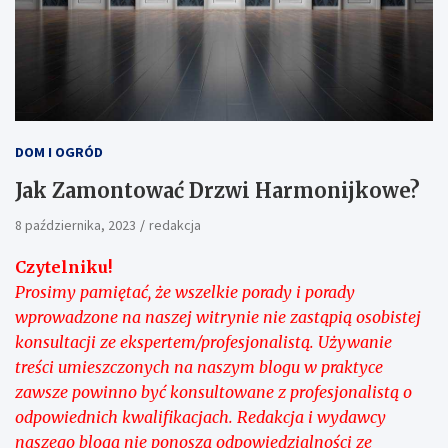
DOM I OGRÓD
Jak Zamontować Drzwi Harmonijkowe?
8 października, 2023
redakcja
Czytelniku!
Prosimy pamiętać, że wszelkie porady i porady
wprowadzone na naszej witrynie nie zastąpią osobistej
konsultacji ze ekspertem/profesjonalistą. Używanie
treści umieszczonych na naszym blogu w praktyce
zawsze powinno być konsultowane z profesjonalistą o
odpowiednich kwalifikacjach. Redakcja i wydawcy
naszego bloga nie ponoszą odpowiedzialności ze