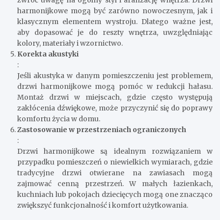
:
Wybierając miejsce montażu drzwi harmonijkowych,
zwróć uwagę na ogólny styl i aranżację wnętrza. Drzwi
harmonijkowe mogą być zarówno nowoczesnym, jak i
klasycznym elementem wystroju. Dlatego ważne jest,
aby dopasować je do reszty wnętrza, uwzględniając
kolory, materiały i wzornictwo.
Korekta akustyki
:
Jeśli akustyka w danym pomieszczeniu jest problemem,
drzwi harmonijkowe mogą pomóc w redukcji hałasu.
Montaż drzwi w miejscach, gdzie często występują
zakłócenia dźwiękowe, może przyczynić się do poprawy
komfortu życia w domu.
Zastosowanie w przestrzeniach ograniczonych
:
Drzwi harmonijkowe są idealnym rozwiązaniem w
przypadku pomieszczeń o niewielkich wymiarach, gdzie
tradycyjne drzwi otwierane na zawiasach mogą
zajmować cenną przestrzeń. W małych łazienkach,