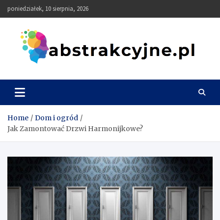
Skip
poniedziałek, 10 sierpnia, 2026
to
content
Abstrakcyjne
Home
Dom i ogród
Jak Zamontować Drzwi Harmonijkowe?