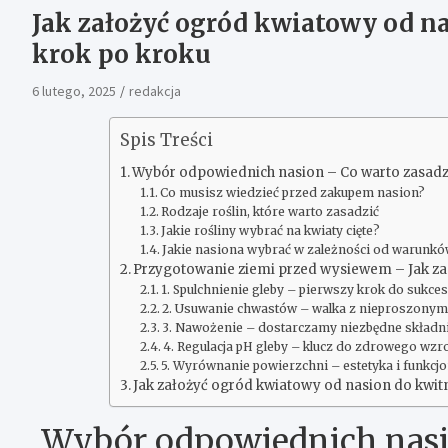
Jak założyć ogród kwiatowy od n
krok po kroku
6 lutego, 2025
redakcja
Spis Treści
Wybór odpowiednich nasion – Co warto zasadzić
Co musisz wiedzieć przed zakupem nasion?
Rodzaje roślin, które warto zasadzić
Jakie rośliny wybrać na kwiaty cięte?
Jakie nasiona wybrać w zależności od warunk
Przygotowanie ziemi przed wysiewem – Jak zadb
1. Spulchnienie gleby – pierwszy krok do sukce
2. Usuwanie chwastów – walka z nieproszonym
3. Nawożenie – dostarczamy niezbędne składni
4. Regulacja pH gleby – klucz do zdrowego wzr
5. Wyrównanie powierzchni – estetyka i funkcj
Jak założyć ogród kwiatowy od nasion do kwit
Wybór odpowiednich nasio