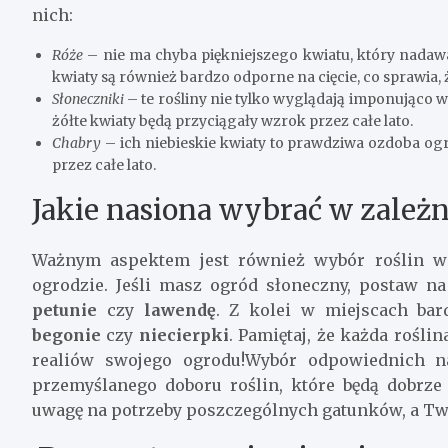
nich:
Róże
– nie ma chyba piękniejszego kwiatu, który nadawał
kwiaty są również bardzo odporne na cięcie, co sprawia, 
Słoneczniki
– te rośliny nie tylko wyglądają imponująco w 
żółte kwiaty będą przyciągały wzrok przez całe lato.
Chabry
– ich niebieskie kwiaty to prawdziwa ozdoba ogr
przez całe lato.
Jakie nasiona wybrać w zależ
Ważnym aspektem jest również wybór roślin w
ogrodzie. Jeśli masz ogród słoneczny, postaw na 
petunie
czy
lawendę
. Z kolei w miejscach bar
begonie
czy
niecierpki
. Pamiętaj, że każda rośli
realiów swojego ogrodu!Wybór odpowiednich na
przemyślanego doboru roślin, które będą dobrze
uwagę na potrzeby poszczególnych gatunków, a Twój