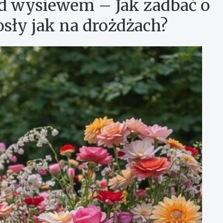
d wysiewem – Jak zadbać o
osły jak na drożdżach?