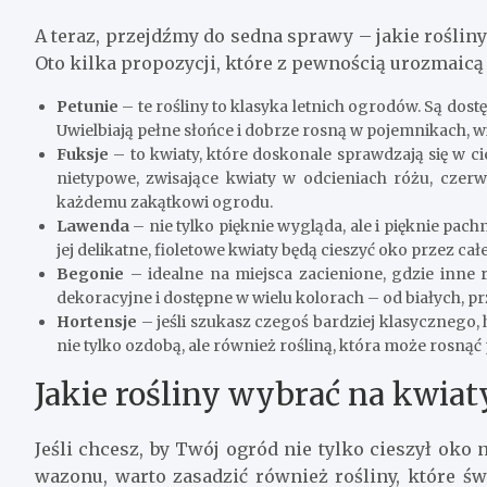
A teraz, przejdźmy do sedna sprawy – jakie rośliny
Oto kilka propozycji, które z pewnością urozmaicą
Petunie
– te rośliny to klasyka letnich ogrodów. Są dost
Uwielbiają pełne słońce i dobrze rosną w pojemnikach, wię
Fuksje
– to kwiaty, które doskonale sprawdzają się w ci
nietypowe, zwisające kwiaty w odcieniach różu, czerwie
każdemu zakątkowi ogrodu.
Lawenda
– nie tylko pięknie wygląda, ale i pięknie pac
jej delikatne, fioletowe kwiaty będą cieszyć oko przez całe
Begonie
– idealne na miejsca zacienione, gdzie inne
dekoracyjne i dostępne w wielu kolorach – od białych, p
Hortensje
– jeśli szukasz czegoś bardziej klasycznego, 
nie tylko ozdobą, ale również rośliną, która może rosnąć p
Jakie rośliny wybrać na kwiaty
Jeśli chcesz, by Twój ogród nie tylko cieszył oko 
wazonu, warto zasadzić również rośliny, które świ