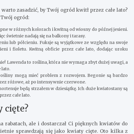
 warto zasadzić, by Twój ogród kwitł przez całe lato?
 Twój ogród:
ępne w różnych kolorach i kwitną od wiosny do późnej jesieni.
c świetnie nadają się na balkony i tarasy.
eniu lub półcieniu. Fuksje są wyjątkowe ze względu na swoje
ni i fioletu. Kwitną obficie przez całe lato, dodając uroku
hnie! Lawenda to roślina, która nie wymaga zbyt dużej uwagi, a
 lato.
 rośliny mogą mieć problem z rozwojem. Begonie są bardzo
rzez różowe, aż po intensywnie czerwone.
hortensje będą strzałem w dziesiątkę. Ich duże kwiatostany są
rzez całe lato.
 cięte?
na rabatach, ale i dostarczał Ci pięknych kwiatów do
etnie sprawdzają się jako kwiaty cięte. Oto kilka z