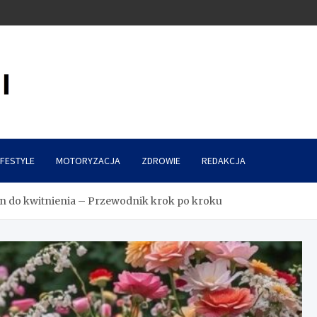
IFESTYLE
MOTORYZACJA
ZDROWIE
REDAKCJA
on do kwitnienia – Przewodnik krok po kroku