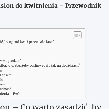
asion do kwitnienia – Przewodnik
, by ogród kwitł przez całe lato?
ów w ogrodzie?
ać o glebę, żeby rośliny rosły jak na drożdżach?
su
i gośćmi
ki
ostu
onalność
nienia – FAQ
n – Co warto zasadzić, by