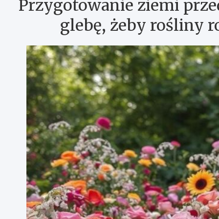
Przygotowanie ziemi prze
glebę, żeby rośliny r