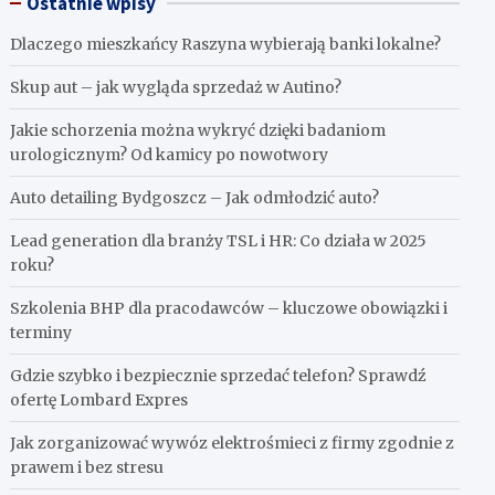
Ostatnie wpisy
Dlaczego mieszkańcy Raszyna wybierają banki lokalne?
Skup aut – jak wygląda sprzedaż w Autino?
Jakie schorzenia można wykryć dzięki badaniom
urologicznym? Od kamicy po nowotwory
Auto detailing Bydgoszcz – Jak odmłodzić auto?
Lead generation dla branży TSL i HR: Co działa w 2025
roku?
Szkolenia BHP dla pracodawców – kluczowe obowiązki i
terminy
Gdzie szybko i bezpiecznie sprzedać telefon? Sprawdź
ofertę Lombard Expres
Jak zorganizować wywóz elektrośmieci z firmy zgodnie z
prawem i bez stresu