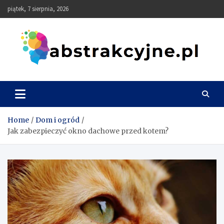
Skip
piątek, 7 sierpnia, 2026
to
content
Abstrakcyjne
Home
Dom i ogród
Jak zabezpieczyć okno dachowe przed kotem?