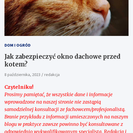
DOM I OGRÓD
Jak zabezpieczyć okno dachowe przed
kotem?
8 października, 2023
redakcja
Czytelniku!
Prosimy pamiętać, że wszystkie dane i informacje
wprowadzone na naszej stronie nie zastąpią
samodzielnej konsultacji ze fachowcem/profesjonalistą.
Branie przykładu z informacji umieszczonych na naszym
blogu w praktyce zawsze powinno być konsultowane z
odpowiednio wykwalifikowanym specjalistą. Redakcja i