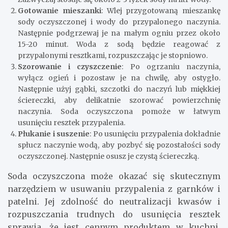
Gotowanie mieszanki
: Wlej przygotowaną mieszankę
sody oczyszczonej i wody do przypalonego naczynia.
Następnie podgrzewaj je na małym ogniu przez około
15-20 minut. Woda z sodą będzie reagować z
przypalonymi resztkami, rozpuszczając je stopniowo.
Szorowanie i czyszczenie
: Po ogrzaniu naczynia,
wyłącz ogień i pozostaw je na chwilę, aby ostygło.
Następnie użyj gąbki, szczotki do naczyń lub miękkiej
ściereczki, aby delikatnie szorować powierzchnię
naczynia. Soda oczyszczona pomoże w łatwym
usunięciu resztek przypalenia.
Płukanie i suszenie
: Po usunięciu przypalenia dokładnie
spłucz naczynie wodą, aby pozbyć się pozostałości sody
oczyszczonej. Następnie osusz je czystą ściereczką.
Soda oczyszczona może okazać się skutecznym
narzędziem w usuwaniu przypalenia z garnków i
patelni. Jej zdolność do neutralizacji kwasów i
rozpuszczania trudnych do usunięcia resztek
sprawia, że jest cennym produktem w kuchni.