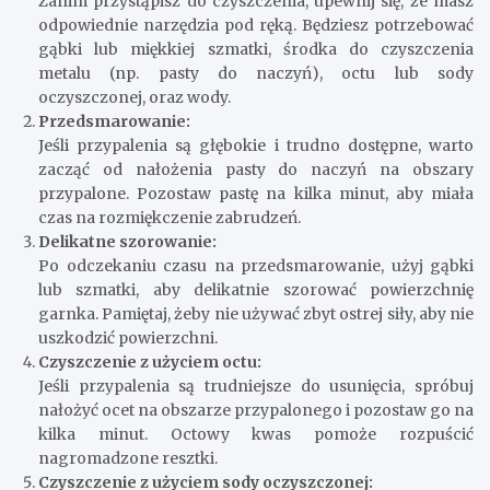
Zanim przystąpisz do czyszczenia, upewnij się, że masz
odpowiednie narzędzia pod ręką. Będziesz potrzebować
gąbki lub miękkiej szmatki, środka do czyszczenia
metalu (np. pasty do naczyń), octu lub sody
oczyszczonej, oraz wody.
Przedsmarowanie:
Jeśli przypalenia są głębokie i trudno dostępne, warto
zacząć od nałożenia pasty do naczyń na obszary
przypalone. Pozostaw pastę na kilka minut, aby miała
czas na rozmiękczenie zabrudzeń.
Delikatne szorowanie:
Po odczekaniu czasu na przedsmarowanie, użyj gąbki
lub szmatki, aby delikatnie szorować powierzchnię
garnka. Pamiętaj, żeby nie używać zbyt ostrej siły, aby nie
uszkodzić powierzchni.
Czyszczenie z użyciem octu:
Jeśli przypalenia są trudniejsze do usunięcia, spróbuj
nałożyć ocet na obszarze przypalonego i pozostaw go na
kilka minut. Octowy kwas pomoże rozpuścić
nagromadzone resztki.
Czyszczenie z użyciem sody oczyszczonej: