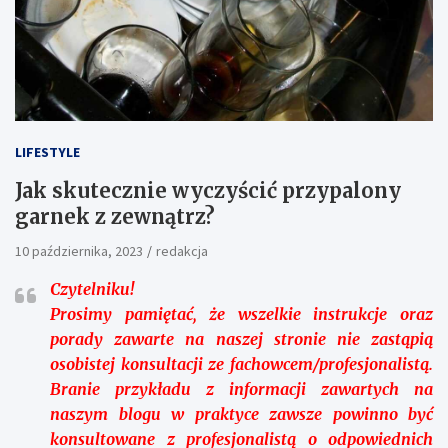
LIFESTYLE
Jak skutecznie wyczyścić przypalony
garnek z zewnątrz?
10 października, 2023
redakcja
Czytelniku!
Prosimy pamiętać, że wszelkie instrukcje oraz
porady zawarte na naszej stronie nie zastąpią
osobistej konsultacji ze fachowcem/profesjonalistą.
Branie przykładu z informacji zawartych na
naszym blogu w praktyce zawsze powinno być
konsultowane z profesjonalistą o odpowiednich