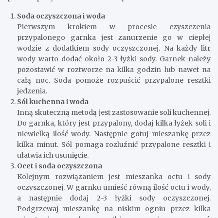
Soda oczyszczona i woda
Pierwszym krokiem w procesie czyszczenia
przypalonego garnka jest zanurzenie go w ciepłej
wodzie z dodatkiem sody oczyszczonej. Na każdy litr
wody warto dodać około 2-3 łyżki sody. Garnek należy
pozostawić w roztworze na kilka godzin lub nawet na
całą noc. Soda pomoże rozpuścić przypalone resztki
jedzenia.
Sól kuchenna i woda
Inną skuteczną metodą jest zastosowanie soli kuchennej.
Do garnka, który jest przypalony, dodaj kilka łyżek soli i
niewielką ilość wody. Następnie gotuj mieszankę przez
kilka minut. Sól pomaga rozluźnić przypalone resztki i
ułatwia ich usunięcie.
Ocet i soda oczyszczona
Kolejnym rozwiązaniem jest mieszanka octu i sody
oczyszczonej. W garnku umieść równą ilość octu i wody,
a następnie dodaj 2-3 łyżki sody oczyszczonej.
Podgrzewaj mieszankę na niskim ogniu przez kilka