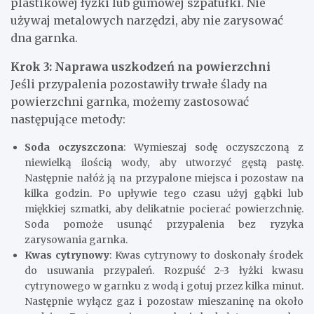
plastikowej łyżki lub gumowej szpatułki. Nie
używaj metalowych narzędzi, aby nie zarysować
dna garnka.
Krok 3: Naprawa uszkodzeń na powierzchni
Jeśli przypalenia pozostawiły trwałe ślady na
powierzchni garnka, możemy zastosować
następujące metody:
Soda oczyszczona
: Wymieszaj sodę oczyszczoną z
niewielką ilością wody, aby utworzyć gęstą pastę.
Następnie nałóż ją na przypalone miejsca i pozostaw na
kilka godzin. Po upływie tego czasu użyj gąbki lub
miękkiej szmatki, aby delikatnie pocierać powierzchnię.
Soda pomoże usunąć przypalenia bez ryzyka
zarysowania garnka.
Kwas cytrynowy
: Kwas cytrynowy to doskonały środek
do usuwania przypaleń. Rozpuść 2-3 łyżki kwasu
cytrynowego w garnku z wodą i gotuj przez kilka minut.
Następnie wyłącz gaz i pozostaw mieszaninę na około