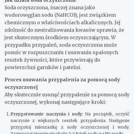
Jak działa soda oczyszczona?
Soda oczyszczona, inaczej znana jako
wodorowęglan sodu (NaHCO3), jest związkiem
chemicznym o właściwościach alkalicznych. Jej
zdolność do neutralizowania kwasów sprawia, że
jest skutecznym środkiem oczyszczającym. W
przypadku przypaleń, soda oczyszczona może
pomóc w rozpuszczaniu i usuwaniu spalonych
resztek żywności, które przywierają do
powierzchni garnków i patelni.
Proces usuwania przypalenia za pomocą sody
oczyszczonej
Aby skutecznie usunąć przypalenie za pomocą sody
oczyszczonej, wykonaj następujące kroki:
Przygotowanie naczynia i sody
: Na początek, oczyść
naczynie z większych resztek przypalenia. Następnie
przygotuj mieszankę z sody oczyszczonej i wody.
Zazwyczaj stosuje się około 2-3 łyżek sody na litr wody.