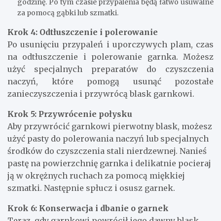
godzinę. Po tym czasie przypalenia będą łatwo usuwalne
za pomocą gąbki lub szmatki.
Krok 4: Odtłuszczenie i polerowanie
Po usunięciu przypaleń i uporczywych plam, czas
na odtłuszczenie i polerowanie garnka. Możesz
użyć specjalnych preparatów do czyszczenia
naczyń, które pomogą usunąć pozostałe
zanieczyszczenia i przywrócą blask garnkowi.
Krok 5: Przywrócenie połysku
Aby przywrócić garnkowi pierwotny blask, możesz
użyć pasty do polerowania naczyń lub specjalnych
środków do czyszczenia stali nierdzewnej. Nanieś
pastę na powierzchnię garnka i delikatnie pocieraj
ją w okrężnych ruchach za pomocą miękkiej
szmatki. Następnie spłucz i osusz garnek.
Krok 6: Konserwacja i dbanie o garnek
Teraz, gdy garnkowi powrócił jego dawny blask,