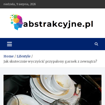
Skip
niedziela, 9 sierpnia, 2026
to
content
Abstrakcyjne
Home
Lifestyle
Jak skutecznie wyczyścić przypalony garnek z zewnątrz?