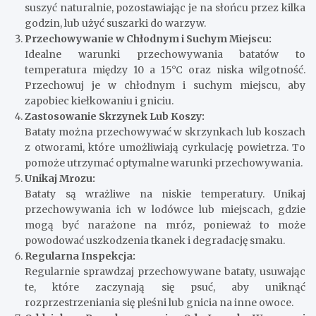
suszyć naturalnie, pozostawiając je na słońcu przez kilka
godzin, lub użyć suszarki do warzyw.
Przechowywanie w Chłodnym i Suchym Miejscu:
Idealne warunki przechowywania batatów to
temperatura między 10 a 15°C oraz niska wilgotność.
Przechowuj je w chłodnym i suchym miejscu, aby
zapobiec kiełkowaniu i gniciu.
Zastosowanie Skrzynek Lub Koszy:
Bataty można przechowywać w skrzynkach lub koszach
z otworami, które umożliwiają cyrkulację powietrza. To
pomoże utrzymać optymalne warunki przechowywania.
Unikaj Mrozu:
Bataty są wrażliwe na niskie temperatury. Unikaj
przechowywania ich w lodówce lub miejscach, gdzie
mogą być narażone na mróz, ponieważ to może
powodować uszkodzenia tkanek i degradację smaku.
Regularna Inspekcja:
Regularnie sprawdzaj przechowywane bataty, usuwając
te, które zaczynają się psuć, aby uniknąć
rozprzestrzeniania się pleśni lub gnicia na inne owoce.