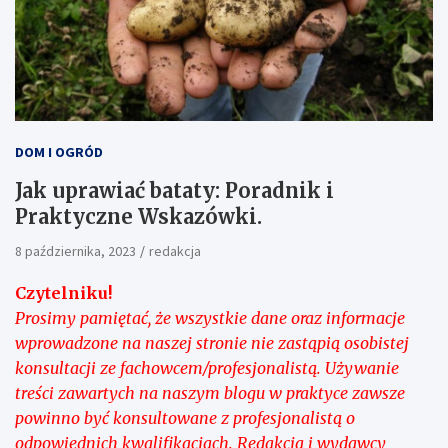
DOM I OGRÓD
Jak uprawiać bataty: Poradnik i
Praktyczne Wskazówki.
8 października, 2023
redakcja
Czytelniku!
Prosimy pamiętać, że wszystkie dane oraz informacje
wprowadzone na naszej stronie nie zastąpią osobistej
konsultacji ze fachowcem/profesjonalistą. Używanie
treści zawartych na naszym blogu w praktyce zawsze
powinno być konsultowane z profesjonalistą o
odpowiednich kwalifikacjach. Redakcja i wydawcy