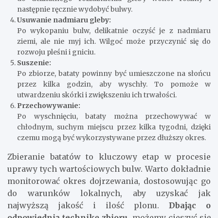
następnie ręcznie wydobyć bulwy.
Usuwanie nadmiaru gleby:
Po wykopaniu bulw, delikatnie oczyść je z nadmiaru
ziemi, ale nie myj ich. Wilgoć może przyczynić się do
rozwoju pleśni i gniciu.
Suszenie:
Po zbiorze, bataty powinny być umieszczone na słońcu
przez kilka godzin, aby wyschły. To pomoże w
utwardzeniu skórki i zwiększeniu ich trwałości.
Przechowywanie:
Po wyschnięciu, bataty można przechowywać w
chłodnym, suchym miejscu przez kilka tygodni, dzięki
czemu mogą być wykorzystywane przez dłuższy okres.
Zbieranie batatów to kluczowy etap w procesie
uprawy tych wartościowych bulw. Warto dokładnie
monitorować okres dojrzewania, dostosowując go
do warunków lokalnych, aby uzyskać jak
najwyższą jakość i ilość plonu.
Dbając o
odpowiednią technikę zbioru,
możemy cieszyć się