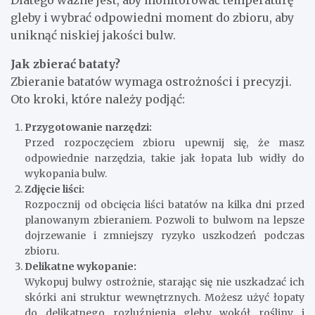
Dlatego ważne jest, aby monitorować temperaturę
gleby i wybrać odpowiedni moment do zbioru, aby
uniknąć niskiej jakości bulw.
Jak zbierać bataty?
Zbieranie batatów wymaga ostrożności i precyzji.
Oto kroki, które należy podjąć:
Przygotowanie narzędzi:
Przed rozpoczęciem zbioru upewnij się, że masz
odpowiednie narzędzia, takie jak łopata lub widły do
wykopania bulw.
Zdjęcie liści:
Rozpocznij od obcięcia liści batatów na kilka dni przed
planowanym zbieraniem. Pozwoli to bulwom na lepsze
dojrzewanie i zmniejszy ryzyko uszkodzeń podczas
zbioru.
Delikatne wykopanie:
Wykopuj bulwy ostrożnie, starając się nie uszkadzać ich
skórki ani struktur wewnętrznych. Możesz użyć łopaty
do delikatnego rozluźnienia gleby wokół rośliny i