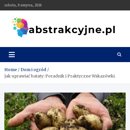
Skip
sobota, 8 sierpnia, 2026
to
content
Abstrakcyjne
Home
Dom i ogród
Jak uprawiać bataty: Poradnik i Praktyczne Wskazówki.