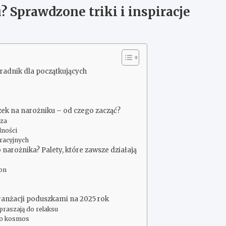
 Sprawdzone triki i inspiracje
radnik dla początkujących
k na narożniku – od czego zacząć?
rza
lności
racyjnych
 narożnika? Palety, które zawsze działają
lon
ranżacji poduszkami na 2025 rok
apraszają do relaksu
 po kosmos