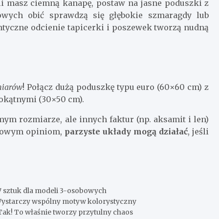
śli masz ciemną kanapę, postaw na jasne poduszki z
wych obić sprawdzą się głębokie szmaragdy lub
tyczne odcienie tapicerki i poszewek tworzą nudną
miarów
! Połącz dużą poduszkę typu euro (60×60 cm) z
okątnymi (30×50 cm).
ym rozmiarze, ale innych faktur (np. aksamit i len)
egowym opiniom,
parzyste układy mogą działać
, jeśli
7 sztuk dla modeli 3-osobowych
ystarczy wspólny motyw kolorystyczny
ak! To właśnie tworzy przytulny chaos