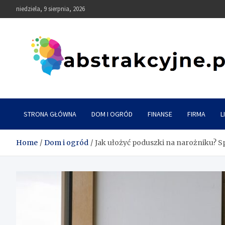
Skip
niedziela, 9 sierpnia, 2026
to
content
Abstrakcyjne
STRONA GŁÓWNA
DOM I OGRÓD
FINANSE
FIRMA
L
Home
Dom i ogród
Jak ułożyć poduszki na narożniku? Sp