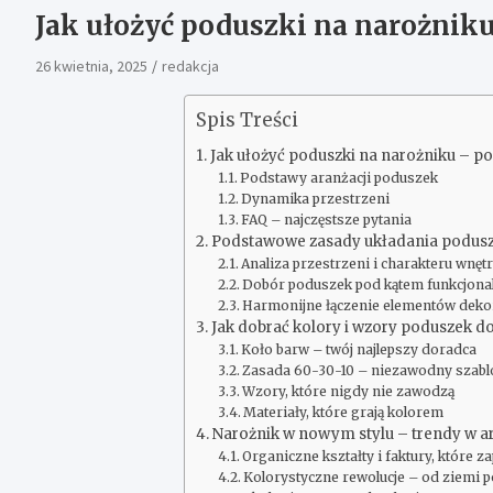
Jak ułożyć poduszki na narożniku?
26 kwietnia, 2025
redakcja
Spis Treści
Jak ułożyć poduszki na narożniku – po
Podstawy aranżacji poduszek
Dynamika przestrzeni
FAQ – najczęstsze pytania
Podstawowe zasady układania podusze
Analiza przestrzeni i charakteru wnęt
Dobór poduszek pod kątem funkcjona
Harmonijne łączenie elementów deko
Jak dobrać kolory i wzory poduszek do
Koło barw – twój najlepszy doradca
Zasada 60-30-10 – niezawodny szab
Wzory, które nigdy nie zawodzą
Materiały, które grają kolorem
Narożnik w nowym stylu – trendy w a
Organiczne kształty i faktury, które z
Kolorystyczne rewolucje – od ziemi