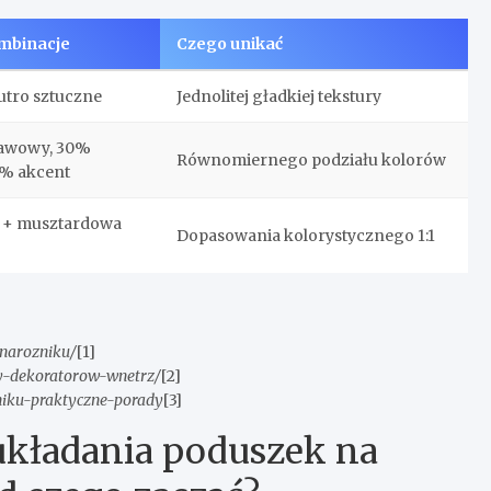
mbinacje
Czego unikać
futro sztuczne
Jednolitej gładkiej tekstury
tawowy, 30%
Równomiernego podziału kolorów
0% akcent
 + musztardowa
Dopasowania kolorystycznego 1:1
-narozniku/
[1]
dy-dekoratorow-wnetrz/
[2]
zniku-praktyczne-porady
[3]
kładania poduszek na