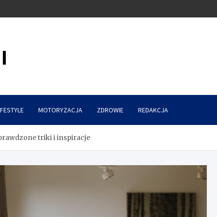
IFESTYLE
MOTORYZACJA
ZDROWIE
REDAKCJA
rawdzone triki i inspiracje