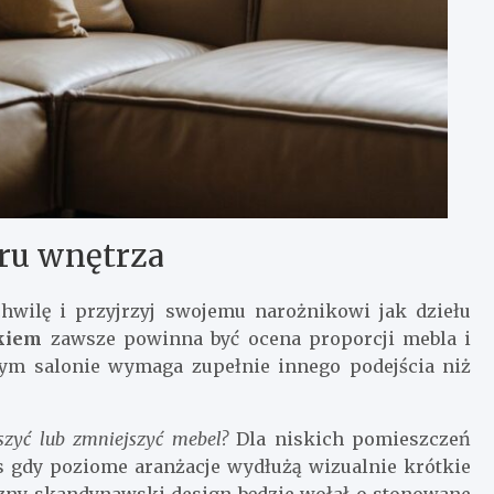
eru wnętrza
hwilę i przyjrzyj swojemu narożnikowi jak dziełu
kiem
zawsze powinna być ocena proporcji mebla i
ym salonie wymaga zupełnie innego podejścia niż
szyć lub zmniejszyć mebel?
Dla niskich pomieszczeń
s gdy poziome aranżacje wydłużą wizualnie krótkie
czny skandynawski design będzie wołał o stonowane