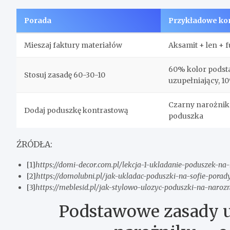
Porada
Przykładowe ko
Mieszaj faktury materiałów
Aksamit + len + 
60% kolor pods
Stosuj zasadę 60-30-10
uzupełniający, 1
Czarny narożnik
Dodaj poduszkę kontrastową
poduszka
ŹRÓDŁA:
[1]
https://domi-decor.com.pl/lekcja-1-ukladanie-poduszek-na
[2]
https://domolubni.pl/jak-ukladac-poduszki-na-sofie-pora
[3]
https://meblesid.pl/jak-stylowo-ulozyc-poduszki-na-naro
Podstawowe zasady u