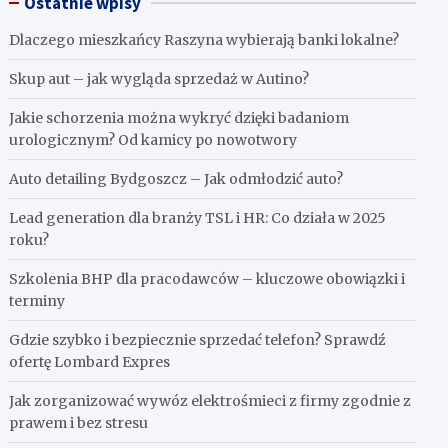
Ostatnie wpisy
Dlaczego mieszkańcy Raszyna wybierają banki lokalne?
Skup aut – jak wygląda sprzedaż w Autino?
Jakie schorzenia można wykryć dzięki badaniom
urologicznym? Od kamicy po nowotwory
Auto detailing Bydgoszcz – Jak odmłodzić auto?
Lead generation dla branży TSL i HR: Co działa w 2025
roku?
Szkolenia BHP dla pracodawców – kluczowe obowiązki i
terminy
Gdzie szybko i bezpiecznie sprzedać telefon? Sprawdź
ofertę Lombard Expres
Jak zorganizować wywóz elektrośmieci z firmy zgodnie z
prawem i bez stresu