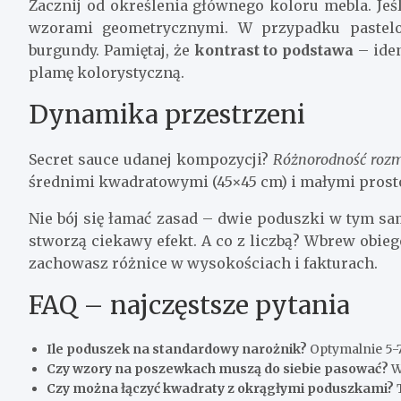
Zacznij od określenia głównego koloru mebla. Je
wzorami geometrycznymi. W przypadku pastelo
burgundy. Pamiętaj, że
kontrast to podstawa
– iden
plamę kolorystyczną.
Dynamika przestrzeni
Secret sauce udanej kompozycji?
Różnorodność roz
średnimi kwadratowymi (45×45 cm) i małymi prost
Nie bój się łamać zasad – dwie poduszki w tym sam
stworzą ciekawy efekt. A co z liczbą? Wbrew obi
zachowasz różnice w wysokościach i fakturach.
FAQ – najczęstsze pytania
Ile poduszek na standardowy narożnik?
Optymalnie 5-
Czy wzory na poszewkach muszą do siebie pasować?
W
Czy można łączyć kwadraty z okrągłymi poduszkami?
T