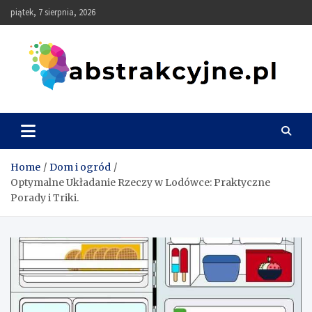
Skip
piątek, 7 sierpnia, 2026
to
content
Abstrakcyjne
Home
Dom i ogród
Optymalne Układanie Rzeczy w Lodówce: Praktyczne
Porady i Triki.