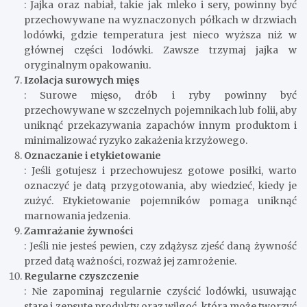
: Jajka oraz nabiał, takie jak mleko i sery, powinny być
przechowywane na wyznaczonych półkach w drzwiach
lodówki, gdzie temperatura jest nieco wyższa niż w
głównej części lodówki. Zawsze trzymaj jajka w
oryginalnym opakowaniu.
Izolacja surowych mięs
: Surowe mięso, drób i ryby powinny być
przechowywane w szczelnych pojemnikach lub folii, aby
uniknąć przekazywania zapachów innym produktom i
minimalizować ryzyko zakażenia krzyżowego.
Oznaczanie i etykietowanie
: Jeśli gotujesz i przechowujesz gotowe posiłki, warto
oznaczyć je datą przygotowania, aby wiedzieć, kiedy je
zużyć. Etykietowanie pojemników pomaga uniknąć
marnowania jedzenia.
Zamrażanie żywności
: Jeśli nie jesteś pewien, czy zdążysz zjeść daną żywność
przed datą ważności, rozważ jej zamrożenie.
Regularne czyszczenie
: Nie zapominaj regularnie czyścić lodówki, usuwając
stare i zepsute produkty oraz wilgoć, która może tworzyć