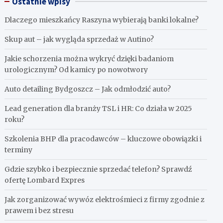
Ostatnie wpisy
Dlaczego mieszkańcy Raszyna wybierają banki lokalne?
Skup aut – jak wygląda sprzedaż w Autino?
Jakie schorzenia można wykryć dzięki badaniom
urologicznym? Od kamicy po nowotwory
Auto detailing Bydgoszcz – Jak odmłodzić auto?
Lead generation dla branży TSL i HR: Co działa w 2025
roku?
Szkolenia BHP dla pracodawców – kluczowe obowiązki i
terminy
Gdzie szybko i bezpiecznie sprzedać telefon? Sprawdź
ofertę Lombard Expres
Jak zorganizować wywóz elektrośmieci z firmy zgodnie z
prawem i bez stresu