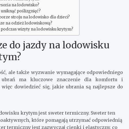
esoria na lodowisko?
 uniknąć poślizgnięć?
orze stroju na lodowisko dla dzieci?
sze na odzież lodowiskową?
o podczas wizyty na lodowisku krytym?
sze do jazdy na lodowisku
tym?
ność, ale także wyzwanie wymagające odpowiedniego
h ubrań ma kluczowe znaczenie dla komfortu i
więc dowiedzieć się, jakie ubrania są najlepsze do
owisku krytym jest sweter termiczny. Sweter ten
rmoaktywnych, które pomagają utrzymać odpowiednią
er termiczny jest zazwyczaj cienki i elastyczny, co