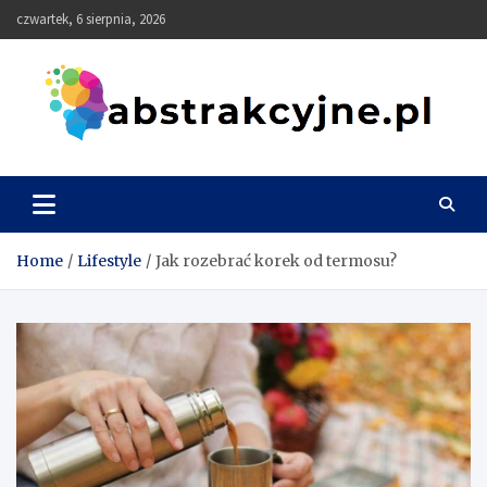
Skip
czwartek, 6 sierpnia, 2026
to
content
Abstrakcyjne
Home
Lifestyle
Jak rozebrać korek od termosu?