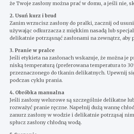
że Twoje zasłony można prać w domu, a jeśli nie, s
2. Usuń kurz i brud
Zanim wrzucisz zasłony do pralki, zacznij od usuni
używając odkurzacza z miękkim nasadą lub specja
delikatnie potrząsnąć zasłonami na zewnątrz, aby 
3. Pranie w pralce
Jeśli etykieta na zasłonach wskazuje, że można je 
niską temperaturą (preferowana temperatura to 30°
przeznaczonego do tkanin delikatnych. Upewnij się,
podczas cyklu prania.
4. Obróbka manualna
Jeśli zasłony welurowe są szczególnie delikatne lu
rozważyć pranie ręczne. Napełnij dużą wannę chłod
zanurz zasłony w wodzie i delikatnie potrząsaj nim
spłucz zasłony chłodną wodą.