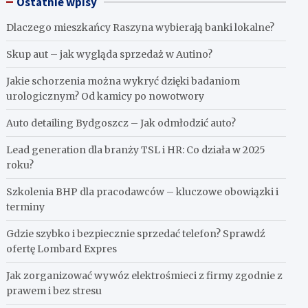
Ostatnie wpisy
Dlaczego mieszkańcy Raszyna wybierają banki lokalne?
Skup aut – jak wygląda sprzedaż w Autino?
Jakie schorzenia można wykryć dzięki badaniom
urologicznym? Od kamicy po nowotwory
Auto detailing Bydgoszcz – Jak odmłodzić auto?
Lead generation dla branży TSL i HR: Co działa w 2025
roku?
Szkolenia BHP dla pracodawców – kluczowe obowiązki i
terminy
Gdzie szybko i bezpiecznie sprzedać telefon? Sprawdź
ofertę Lombard Expres
Jak zorganizować wywóz elektrośmieci z firmy zgodnie z
prawem i bez stresu