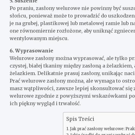
5. Suszenie
Po praniu, zasłony welurowe nie powinny być susz
słońcu, ponieważ może to prowadzić do uszkodzenia
je na grubej, plastikowej lub metalowej ramie lub na
one równomiernie rozłożone, aby uniknąć zgnieceni
wentylowanym miejscu.
6. Wyprasowanie
Welurowe zasłony można wyprasować, ale tylko prz
czystej, białej tkaniny między zasłoną a żelazkie
żelazkiem. Delikatnie prasuj zasłony, unikając nac
Prać welurowe zasłony można, ale wymaga to ostroż
masz wątpliwości, zawsze lepiej skonsultować się 
welurowe zgodnie z powyższymi wskazówkami pozwo
ich piękny wygląd i trwałość.
Spis Treści
Jak prać zasłony welurowe: Pra