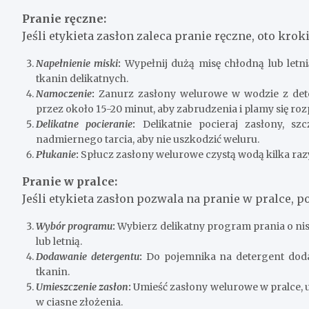
Pranie ręczne:
Jeśli etykieta zasłon zaleca pranie ręczne, oto kro
Napełnienie miski
:
Wypełnij dużą misę chłodną lub letn
tkanin delikatnych.
Namoczenie
:
Zanurz zasłony welurowe w wodzie z dete
przez około 15-20 minut, aby zabrudzenia i plamy się roz
Delikatne pocieranie
:
Delikatnie pocieraj zasłony, sz
nadmiernego tarcia, aby nie uszkodzić weluru.
Płukanie
:
Spłucz zasłony welurowe czystą wodą kilka razy,
Pranie w pralce:
Jeśli etykieta zasłon pozwala na pranie w pralce, 
Wybór programu
:
Wybierz delikatny program prania o ni
lub letnią.
Dodawanie detergentu
:
Do pojemnika na detergent dodaj
tkanin.
Umieszczenie zasłon
:
Umieść zasłony welurowe w pralce, up
w ciasne złożenia.