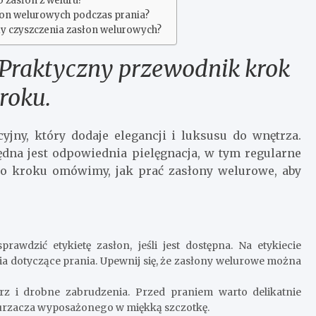
o zasłon z weluru?
asłon welurowych podczas prania?
dy czyszczenia zasłon welurowych?
 Praktyczny przewodnik krok
roku.
jny, który dodaje elegancji i luksusu do wnętrza.
ędna jest odpowiednia pielęgnacja, w tym regularne
o kroku omówimy, jak prać zasłony welurowe, aby
awdzić etykietę zasłon, jeśli jest dostępna. Na etykiecie
ia dotyczące prania. Upewnij się, że zasłony welurowe można
rz i drobne zabrudzenia. Przed praniem warto delikatnie
kurzacza wyposażonego w miękką szczotkę.