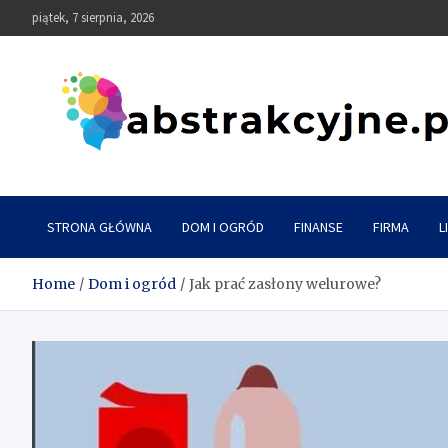
Skip
piątek, 7 sierpnia, 2026
to
content
Abstrakcyjne
STRONA GŁÓWNA
DOM I OGRÓD
FINANSE
FIRMA
L
Home
Dom i ogród
Jak prać zasłony welurowe?