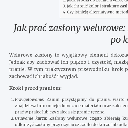
Jakie środki do prania wybrać d
Jak chronić kolor i strukturę z
Czy istnieją alternatywne meto
Jak prać zasłony welurowe:
po k
Welurowe zasłony to wyjątkowy element dekoracy
Jednak aby zachować ich piękno i czystość, niezb
pranie. W tym praktycznym przewodniku krok p
zachować ich jakość i wygląd.
Kroki przed praniem:
Przygotowanie
:
Zanim przystąpimy do prania, warto spr
znajdziesz informacje dotyczące materiału oraz zalecen
prać w pralce lub czy zaleca się pranie ręczne.
Usuwanie kurzu
:
Zasłony welurowe często zbierają ku
odkurzyć zasłony przy użyciu szczotki do kurzu lub od