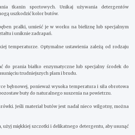
ania tkanin sportowych. Unikaj używania detergentów
mogą uszkodzić kolor butów.
ęben pralki, umieść je w worku na bieliznę lub specjalnym
ałtu i uniknie zadrapań.
kiej temperaturze. Optymalne ustawienia zależą od rodzaju
ać do prania białko enzymatyczne lub specjalny środek do
unięciu trudniejszych plam i brudu.
arce bębnowej, ponieważ wysoka temperatura i siła obrotowa
pozostaw buty do naturalnego suszenia na powietrzu.
ówki. Jeśli materiał butów jest nadal nieco wilgotny, można
, użyj miękkiej szczotki i delikatnego detergentu, aby usunąć