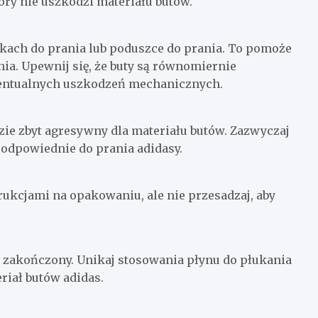
óry nie uszkodzi materiału butów.
atkach do prania lub poduszce do prania. To pomoże
ia. Upewnij się, że buty są równomiernie
ewentualnych uszkodzeń mechanicznych.
zie zbyt agresywny dla materiału butów. Zazwyczaj
 odpowiednie do prania adidasy.
rukcjami na opakowaniu, ale nie przesadzaj, aby
e zakończony. Unikaj stosowania płynu do płukania
riał butów adidas.