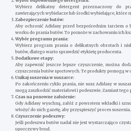
Wybór odpowiedniego detergentu:
Wybierz delikatny detergent przeznaczony do pr
zawierających wybielacze lub środki wybielające, które 
Zabezpieczenie butów:
Aby ochronić Adidasy przed bezpośrednim tarciem o b
worku do prania butów. To pomoże w zachowaniu ich kszt
Wybór programu prania:
Wybierz program prania o delikatnych obrotach i nis
butów, dlatego warto sprawdzić etykietę producenta.
Dodatkowe etapy:
Aby zapewnić jeszcze lepsze czyszczenie, można dod
czyszczenia butów sportowych. Te produkty pomogą w us
Unikaj suszenia w suszarce:
Po zakończeniu cyklu prania, nie susz Adidasy w susz
mogą zaszkodzić materiałowi i podeszwie. Zamiast tego 
Czas na ponowne założenie:
Gdy Adidasy wyschną, załóż z powrotem wkładki i sznur
włożyć do nich gazetę, aby przyspieszyć proces suszenia.
Czyszczenie podeszwy:
Jeśli podeszwa butów nadal nie jest wystarczająco czysta
uporczywy brud.