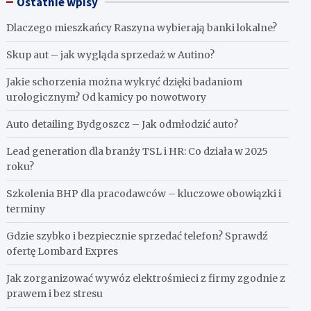
Ostatnie wpisy
Dlaczego mieszkańcy Raszyna wybierają banki lokalne?
Skup aut – jak wygląda sprzedaż w Autino?
Jakie schorzenia można wykryć dzięki badaniom
urologicznym? Od kamicy po nowotwory
Auto detailing Bydgoszcz – Jak odmłodzić auto?
Lead generation dla branży TSL i HR: Co działa w 2025
roku?
Szkolenia BHP dla pracodawców – kluczowe obowiązki i
terminy
Gdzie szybko i bezpiecznie sprzedać telefon? Sprawdź
ofertę Lombard Expres
Jak zorganizować wywóz elektrośmieci z firmy zgodnie z
prawem i bez stresu