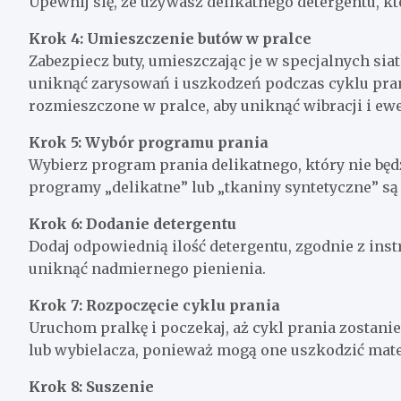
Upewnij się, że używasz delikatnego detergentu, kt
Krok 4: Umieszczenie butów w pralce
Zabezpiecz buty, umieszczając je w specjalnych si
uniknąć zarysowań i uszkodzeń podczas cyklu pran
rozmieszczone w pralce, aby uniknąć wibracji i 
Krok 5: Wybór programu prania
Wybierz program prania delikatnego, który nie będ
programy „delikatne” lub „tkaniny syntetyczne” są
Krok 6: Dodanie detergentu
Dodaj odpowiednią ilość detergentu, zgodnie z inst
uniknąć nadmiernego pienienia.
Krok 7: Rozpoczęcie cyklu prania
Uruchom pralkę i poczekaj, aż cykl prania zostani
lub wybielacza, ponieważ mogą one uszkodzić mate
Krok 8: Suszenie