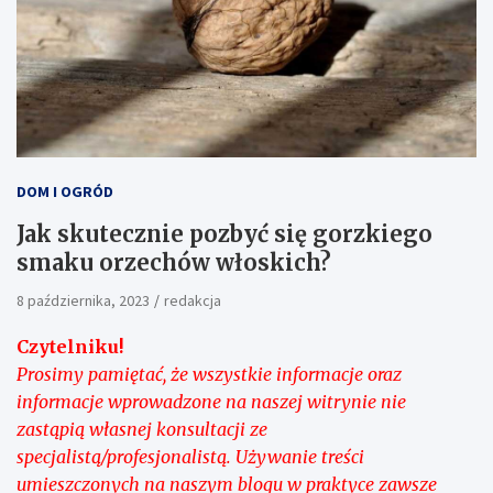
DOM I OGRÓD
Jak skutecznie pozbyć się gorzkiego
smaku orzechów włoskich?
8 października, 2023
redakcja
Czytelniku!
Prosimy pamiętać, że wszystkie informacje oraz
informacje wprowadzone na naszej witrynie nie
zastąpią własnej konsultacji ze
specjalistą/profesjonalistą. Używanie treści
umieszczonych na naszym blogu w praktyce zawsze