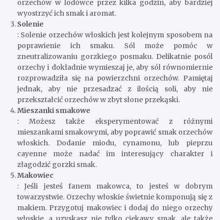
orzechów w lodówce przez kilka godzin, aby bardziej
wyostrzyć ich smak i aromat.
Solenie
: Solenie orzechów włoskich jest kolejnym sposobem na
poprawienie ich smaku. Sól może pomóc w
zneutralizowaniu gorzkiego posmaku. Delikatnie posól
orzechy i dokładnie wymieszaj je, aby sól równomiernie
rozprowadziła się na powierzchni orzechów. Pamiętaj
jednak, aby nie przesadzać z ilością soli, aby nie
przekształcić orzechów w zbyt słone przekąski.
Mieszanki smakowe
: Możesz także eksperymentować z różnymi
mieszankami smakowymi, aby poprawić smak orzechów
włoskich. Dodanie miodu, cynamonu, lub pieprzu
cayenne może nadać im interesujący charakter i
złagodzić gorzki smak.
Makowiec
: Jeśli jesteś fanem makowca, to jesteś w dobrym
towarzystwie. Orzechy włoskie świetnie komponują się z
makiem. Przygotuj makowiec i dodaj do niego orzechy
włoskie, a uzyskasz nie tylko ciekawy smak, ale także