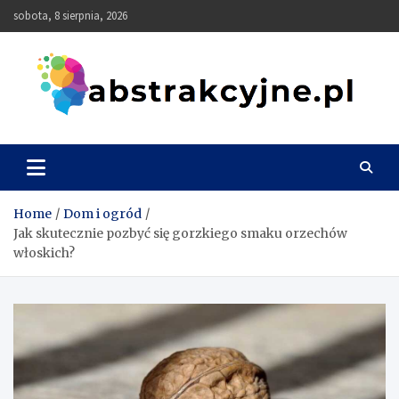
Skip
sobota, 8 sierpnia, 2026
to
content
Abstrakcyjne
Home
Dom i ogród
Jak skutecznie pozbyć się gorzkiego smaku orzechów
włoskich?