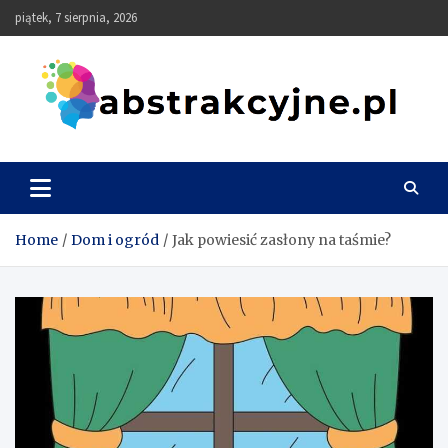
Skip
piątek, 7 sierpnia, 2026
to
content
Abstrakcyjne
Home
Dom i ogród
Jak powiesić zasłony na taśmie?