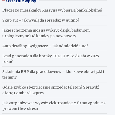
Ostatnie wpisy
Dlaczego mieszkańcy Raszyna wybierają banki lokalne?
Skup aut – jak wygląda sprzedaż w Autino?
Jakie schorzenia można wykryć dzięki badaniom
urologicznym? Od kamicy po nowotwory
Auto detailing Bydgoszcz – Jak odmłodzić auto?
Lead generation dla branży TSL i HR: Co działa w 2025
roku?
Szkolenia BHP dla pracodawców – kluczowe obowiązki i
terminy
Gdzie szybko i bezpiecznie sprzedać telefon? Sprawdź
ofertę Lombard Expres
Jak zorganizować wywóz elektrośmieci z firmy zgodnie z
prawem i bez stresu