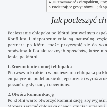
Jak rozmawiać z chłopakiem, któr
Pocieszające gesty i słowa – jak sp
Jak pocieszyć ch
Pocieszenie chłopaka po kłótni jest ważnym asp
Konflikty i nieporozumienia są naturalną częś
partnera po kłótni może przyczynić się do wzm
omówimy kilka skutecznych sposobów, które mo
lepiej po kłótni.
1. Zrozumienie emocji chłopaka
Pierwszym krokiem w pocieszeniu chłopaka po kłótn
empatycznie podchodzić do jego uczuć i wyraź zro
poczuć się słyszany i doceniony.
2. Otwórz komunikację
Po kłótni warto otworzyć komunikację, aby wyjaśni
Możesz zapytać chłopaka o jego uczucia i przemyśl