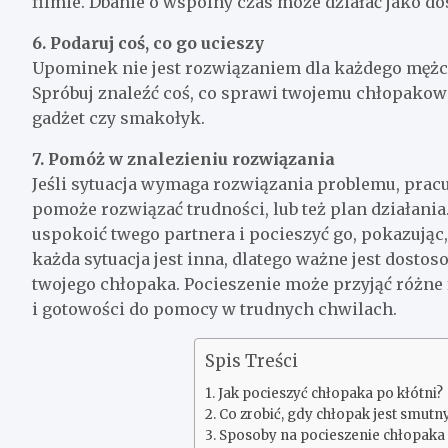
filmie. Dbanie o wspólny czas może działać jako d
6. Podaruj coś, co go ucieszy
Upominek nie jest rozwiązaniem dla każdego mężc
Spróbuj znaleźć coś, co sprawi twojemu chłopakowi 
gadżet czy smakołyk.
7. Pomóż w znalezieniu rozwiązania
Jeśli sytuacja wymaga rozwiązania problemu, pracu
pomoże rozwiązać trudności, lub też plan działan
uspokoić twego partnera i pocieszyć go, pokazując,
każda sytuacja jest inna, dlatego ważne jest dostos
twojego chłopaka. Pocieszenie może przyjąć różne 
i gotowości do pomocy w trudnych chwilach.
Spis Treści
Jak pocieszyć chłopaka po kłótni?
Co zrobić, gdy chłopak jest smutn
Sposoby na pocieszenie chłopaka