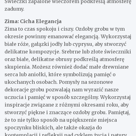
Świeczki zapalone wieczorem podkreślą atmosferę
zadumy.
Zima: Cicha Elegancja
Zima to czas spokoju i ciszy. Ozdoby grobu w tym
okresie powinny emanować elegancją. Wykorzystaj
białe róże, gałązki jodły lub cyprysu, aby stworzyć
delikatne kompozycje. Srebrne lub złote świeczniki
oraz białe, delikatne obrusy podkreślą atmosferę
skupienia. Możesz również dodać małe drewniane
serca lub aniołki, które symbolizują pamięć o
ukochanych osobach. Pomysły na sezonowe
dekoracje grobu pozwalają nam wyrazić nasze
uczucia i pamięć w sposób szczególny. Wykorzystaj
inspiracje związane z różnymi okresami roku, aby
stworzyć piękne i znaczące ozdoby grobu. Pamiętaj,
że to nie tylko sposób na upiększenie miejsca
spoczynku bliskich, ale także okazja do
kontemplacji i refleksji nad cyklem życia i natury.