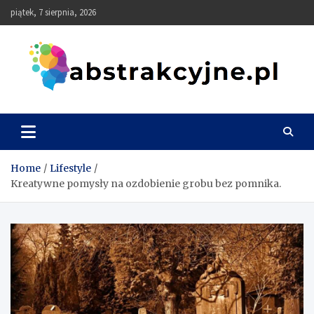
Skip
piątek, 7 sierpnia, 2026
to
content
Abstrakcyjne
Home
Lifestyle
Kreatywne pomysły na ozdobienie grobu bez pomnika.