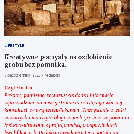
LIFESTYLE
Kreatywne pomysły na ozdobienie
grobu bez pomnika.
8 października, 2023
redakcja
Czytelniku!
Prosimy pamiętać, że wszystkie dane i informacje
wprowadzone na naszej stronie nie zastępują własnej
konsultacji ze ekspertem/lekarzem. Korzystanie z treści
zawartych na naszym blogu w praktyce zawsze powinno
być konsultowane z profesjonalistą o odpowiednich
kwalifikacjach. Redakcja i wydawcy tego portalu nie