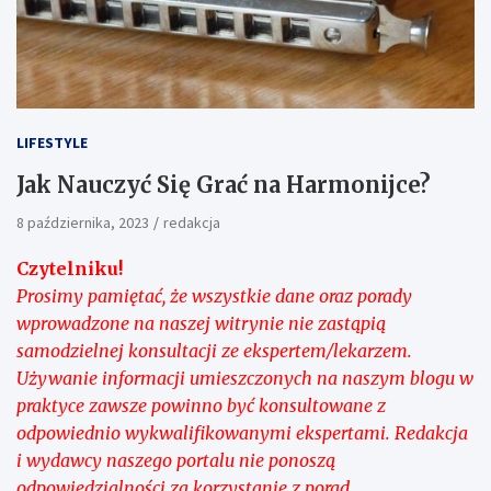
LIFESTYLE
Jak Nauczyć Się Grać na Harmonijce?
8 października, 2023
redakcja
Czytelniku!
Prosimy pamiętać, że wszystkie dane oraz porady
wprowadzone na naszej witrynie nie zastąpią
samodzielnej konsultacji ze ekspertem/lekarzem.
Używanie informacji umieszczonych na naszym blogu w
praktyce zawsze powinno być konsultowane z
odpowiednio wykwalifikowanymi ekspertami. Redakcja
i wydawcy naszego portalu nie ponoszą
odpowiedzialności za korzystanie z porad